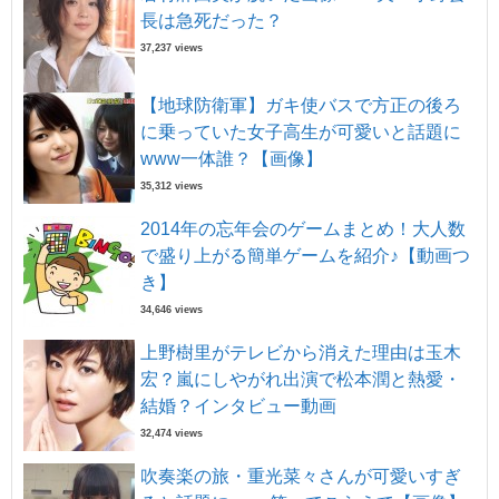
長は急死だった？
37,237 views
【地球防衛軍】ガキ使バスで方正の後ろ
に乗っていた女子高生が可愛いと話題に
www一体誰？【画像】
35,312 views
2014年の忘年会のゲームまとめ！大人数
で盛り上がる簡単ゲームを紹介♪【動画つ
き】
34,646 views
上野樹里がテレビから消えた理由は玉木
宏？嵐にしやがれ出演で松本潤と熱愛・
結婚？インタビュー動画
32,474 views
吹奏楽の旅・重光菜々さんが可愛いすぎ