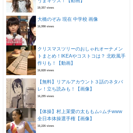
うまキッズ！【動画】
19,357 views
大橋のぞみ 現在 中学校 画像
16,998 views
クリスマスツリーのおしゃれオーナメン
トまとめ！IKEAやコストコは？ 北欧風手
作りも！【動画】
16,828 views
【無料】リアルアカウント３話のネタバ
レ！立ち読みも！【画像】
16,295 views
【体操】村上茉愛の太ももム○ムチwww
全日本体操選手権【画像】
16,226 views