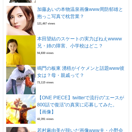
加藤あいの本物温泉画像www周防郁雄と
抱っこ写真で枕営業？
121,467 views
本田望結のスケートの実力ぱねえwwww
兄・姉の障害、小学校はどこ？
94,830 views
鳴門の板東 湧梧がイケメンと話題www彼
女は？母・親戚って？
73,115 views
【ONE PIECE】twitterで流行の”エースが
800話で復活”の真実に応募してみた。
【画像】
42,391 views
若村麻由美が脱いだ画像www夫・小野会