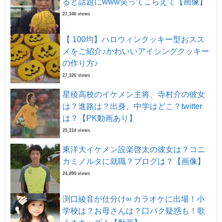
ると話題にwww笑ってこらえて【画像】
27,346 views
【 100均】ハロウィンクッキー型おスス
メをご紹介♪かわいいアイシングクッキー
の作り方♪
27,326 views
星稜高校のイケメン主将、寺村介の彼女
は？進路は？出身、中学はどこ？twitter
は？【PK動画あり】
25,314 views
東洋大イケメン設楽啓太の彼女は？コニ
カミノルタに就職？ブログは？【画像】
24,890 views
渕口綾音が仕分け∞ カラオケに出場！小
学校は？お母さんは？口パク疑惑も！歌