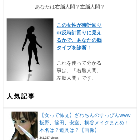
あなたは右脳人間？左脳人間？
この女性が時計回り
or反時計回りに見え
るかで、あなたの脳
タイプを診断！
これを使って分かる
事は、「右脳人間、
左脳人間」です。
人気記事
【女って怖ぇ】ざわちんのすっぴんwww
板野、篠田、安室、桐谷メイクまとめ！
本名は？道具は？【画像】
341,337 views