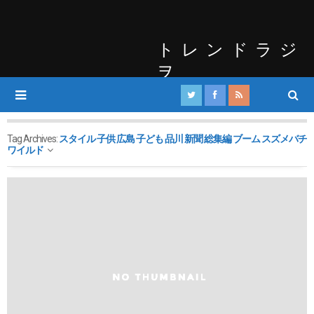
トレンドラジ
ヲ
Tag Archives:
スタイル 子供 広島 子ども 品川 新聞 総集編 ブーム スズメバチ
ワイルド