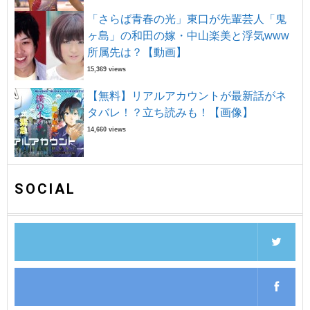
「さらば青春の光」東口が先輩芸人「鬼
ヶ島」の和田の嫁・中山楽美と浮気www
所属先は？【動画】
15,369 views
【無料】リアルアカウントが最新話がネ
タバレ！？立ち読みも！【画像】
14,660 views
SOCIAL