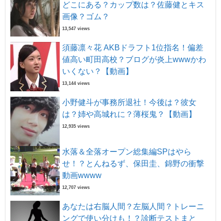
どこにある？カップ数は？佐藤健とキス
画像？ゴム？
13,547 views
須藤凛々花 AKBドラフト1位指名！偏差
値高い町田高校？ブログが炎上wwwかわ
いくない？【動画】
13,144 views
小野健斗が事務所退社！今後は？彼女
は？姉や高城れに？薄桜鬼？【動画】
12,935 views
水落＆全落オープン総集編SPはやら
せ！？とんねるず、保田圭、錦野の衝撃
動画wwww
12,707 views
あなたは右脳人間？左脳人間？トレーニ
ングで使い分けも！？診断テストまと