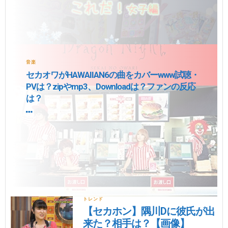
音楽
セカオワがHAWAIIAN6の曲をカバーwww試聴・
PVは？zipやmp3、Downloadは？ファンの反応
は？
トレンド
【セカホン】隅川Dに彼氏が出
来た？相手は？【画像】