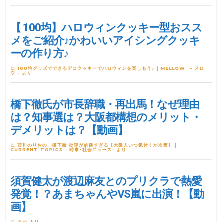
【 100均】ハロウィンクッキー型おスス
メをご紹介♪かわいいアイシングクッキ
ーの作り方♪
に
100均グッズでできるデコクッキーでハロウィンを楽しもう♪ | MELLOW - メロ
ウ -
より
橋下徹氏が市長辞職・再出馬！なぜ理由
は？知事選は？大阪都構想のメリット・
デメリットは？【動画】
に
西川のりおの、橋下徹 批評が的確すぎる【大阪人いつ気付くか次第】 |
CURRENT TOPICS - 時事･社会ニュース-
より
須賀健太が渡辺麻友とのプリクラで熱愛
発覚！？あまちゃんやVS嵐に出演！【動
画】
に あゆ より