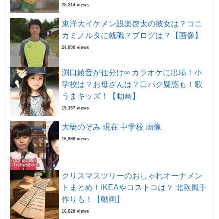
25,314 views
東洋大イケメン設楽啓太の彼女は？コニ
カミノルタに就職？ブログは？【画像】
24,890 views
渕口綾音が仕分け∞ カラオケに出場！小
学校は？お母さんは？口パク疑惑も！歌
うまキッズ！【動画】
19,357 views
大橋のぞみ 現在 中学校 画像
16,998 views
クリスマスツリーのおしゃれオーナメン
トまとめ！IKEAやコストコは？ 北欧風手
作りも！【動画】
16,828 views