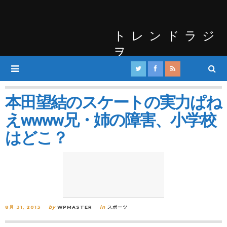
トレンドラジ
ヲ
本田望結のスケートの実力ぱね
えwwww兄・姉の障害、小学校
はどこ？
8月 31, 2013
by
WPMASTER
in
スポーツ