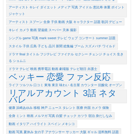
アーティスト キレイ ダイエット メディア 写真 アイドル 恵比寿 体重 ポイント
ジャケット
アーティスト スプーン 全身 子供 動画 大阪 キャラクター 話題 歌詞 デビュー
キレイ カメラ 動画 望遠鏡 スーパー 天体 撮影
シングル game 写真 mark sweet テレビ ウェブ コンサート summer 話題
スタイル 子供 広島 子ども 品川 新聞 総集編 ブーム スズメバチ ワイルド
ドラマ final タイトル フジテレビ ファイナル セクシー チェンジ チョイス 生き
る ショムニ
ドラマ テレビ 映画 携帯電話 動画 劇場版 テレビ朝日 弁護士
ベッキー 恋愛 ファン反応
ライフ ツルツル 口コミ 東海 東京 味わい 名古屋 カウンター 抗酸化 オープン
リアルアカウント 3話 ネタ
バレ
健康 浜崎あゆみ 移植 神戸 ニュース タレント 医療 外国 カメラ 保険
全身 ミント 映画 メルマガ 写真 白髪 チェック カツラ 宿泊 身だしなみ
動画 イタリア ハイライト スペイン メキシコ
動画 写真 夏休み 女の子 アナウンサー サッカー 大阪 ギャル 送料無料 話題