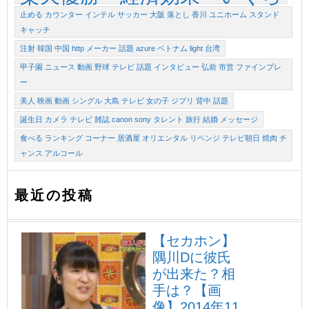
止める カウンター インテル サッカー 大阪 落とし 香川 ユニホーム スタンド
キャッチ
注射 韓国 中国 http メーカー 話題 azure ベトナム light 台湾
甲子園 ニュース 動画 野球 テレビ 話題 インタビュー 弘前 市営 ファインプレ
ー
美人 映画 動画 シングル 大島 テレビ 女の子 ジブリ 背中 話題
誕生日 カメラ テレビ 雑誌 canon sony タレント 旅行 結婚 メッセージ
食べる ランキング コーナー 居酒屋 オリエンタル リベンジ テレビ朝日 焼肉 チ
ャンス アルコール
最近の投稿
【セカホン】
隅川Dに彼氏
が出来た？相
手は？【画
像】
2014年11