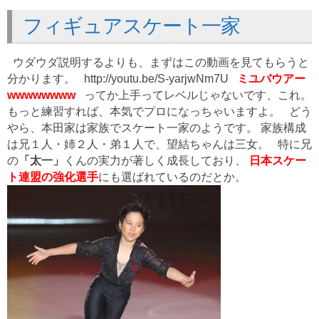
フィギュアスケート一家
ウダウダ説明するよりも、まずはこの動画を見てもらうと
分かります。 http://youtu.be/S-yarjwNm7U
ミユバウアー
wwwwwwww
ってか上手ってレベルじゃないです、これ。
もっと練習すれば、本気でプロになっちゃいますよ。 どう
やら、本田家は家族でスケート一家のようです。 家族構成
は兄１人・姉２人・弟１人で、望結ちゃんは三女。 特に兄
の
「太一」
くんの実力が著しく成長しており、
日本スケー
ト連盟の強化選手
にも選ばれているのだとか。