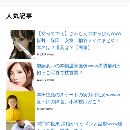
人気記事
【女って怖ぇ】ざわちんのすっぴんwww
板野、篠田、安室、桐谷メイクまとめ！
本名は？道具は？【画像】
341,337 views
加藤あいの本物温泉画像www周防郁雄と
抱っこ写真で枕営業？
121,470 views
本田望結のスケートの実力ぱねえwwww
兄・姉の障害、小学校はどこ？
94,830 views
鳴門の板東 湧梧がイケメンと話題www彼