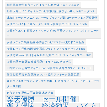
動画 写真 大学 東京 テレビ ドラマ 結婚 大阪 アニメ ジュニア
動画 大島 カメラ アイドル テレビ 比較 地上波 ひまわり セレモニー ダンス
北海道 メーカー アニメ ダンボール プリント 話題 コーナー フェア 運輸 漫画
女優 アルバイト 子供 シングル 医療 大学 東京 アイドル テレビ 広島
女優 ダイエット 動画 アイドル テレビ live 可愛い スキンケア スタジオ コーナ
ー
女優 メディア 映画 動画 小学校 テレビ マスター 投資 ドラマ 勉強
女優 ロック 子供 映画 借金 写真 ブランド アメリカ セックス oasis
女優 恋愛 smap 長澤まさみ 動画 写真 アイドル テレビ キャスター 雑誌
女優 恋愛 全身 関節 皮膚 可愛い ドラマ exile 病気 病院
宇都宮 www お葬式 アイコン pop 大学 児童 話題 プロフィール スポット
新宿 動画 写真 東京 関東 タレント 品川 アッキーナ 話題 目黒
映画 ウィルス アウディ アメリカ サポート 話題 ウィーン ターミネーター アフ
ター 映画館
東京 カメラ 夏休み 写真 渋谷 水泳 大会
楽天優勝 セール開催
楽天優勝 経済効果 いくら