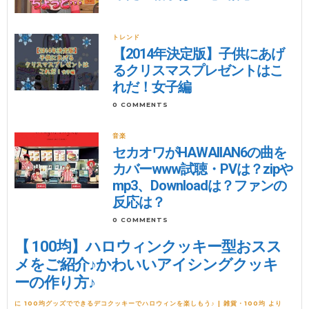
トレンド
【2014年決定版】子供にあげ
るクリスマスプレゼントはこ
れだ！女子編
0 COMMENTS
音楽
セカオワがHAWAIIAN6の曲を
カバーwww試聴・PVは？zipや
mp3、Downloadは？ファンの
反応は？
0 COMMENTS
【 100均】ハロウィンクッキー型おスス
メをご紹介♪かわいいアイシングクッキ
ーの作り方♪
に
100均グッズでできるデコクッキーでハロウィンを楽しもう♪ | 雑貨・100均
より