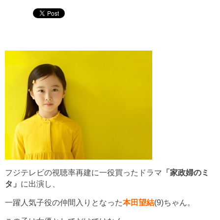
フジテレビの視聴率再建に一役買ったドラマ
「家政婦のミ
タ」
に出演し、
一躍人気子役の仲間入りとなった
本田望結
(9)ちゃん。