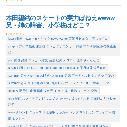
本田望結のスケートの実力ぱねえwwww
兄・姉の障害、小学校はどこ？
に まいまい より
japan 動画 news http クリック news yahoo 広報 ラピュタ リアルタイム
jump メディア 動画 東京都 テレビ アナウンサー 葬儀 アニメ 病院 鋼の錬金術
師
pop 動画 結婚 テレビ 大塚愛 話題 歌詞 メロディ 音楽 さくらんぼ
smap 動画 さだまさし http exile summer pop gackt 平原綾香 倖田來未
summer アイドル http pdf 渋谷 princess 話題 アーティスト ミスチル 可愛い
summer 恋人 長澤まさみ 映画 写真 tシャツ テレビ ビデオ 千葉県 ドラマ
tokio 女優 子供 映画 福山 女の子 ドラマ 福山雅治 ユニット 交際
ultra 動画 スレッド テレビ ウェブ メッセージ 2ちゃんねる 名探偵コナン love
話題
www タレント ニュース 小池徹平 サッカー バッグ マンション フライデー 交
際 タクシー
www 写真 ピンク photoshop エリート 可愛い 神戸 勉強 堀北真希 さかな