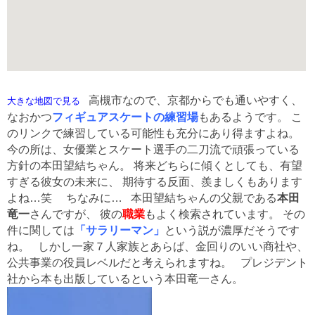
高槻市なので、京都からでも通いやすく、
大きな地図で見る
なおかつ
フィギュアスケートの練習場
もあるようです。 こ
のリンクで練習している可能性も充分にあり得ますよね。
今の所は、女優業とスケート選手の二刀流で頑張っている
方針の本田望結ちゃん。 将来どちらに傾くとしても、有望
すぎる彼女の未来に、 期待する反面、羨ましくもあります
よね…笑 ちなみに… 本田望結ちゃんの父親である
本田
竜一
さんですが、 彼の
職業
もよく検索されています。 その
件に関しては
「サラリーマン」
という説が濃厚だそうです
ね。 しかし一家７人家族とあらば、金回りのいい商社や、
公共事業の役員レベルだと考えられますね。 プレジデント
社から本も出版しているという本田竜一さん。