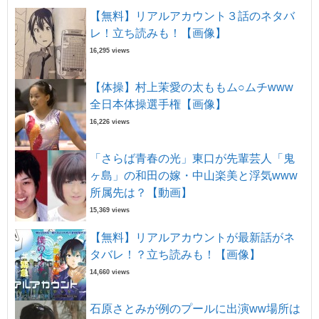
【無料】リアルアカウント３話のネタバ
レ！立ち読みも！【画像】
16,295 views
【体操】村上茉愛の太ももム○ムチwww
全日本体操選手権【画像】
16,226 views
「さらば青春の光」東口が先輩芸人「鬼
ヶ島」の和田の嫁・中山楽美と浮気www
所属先は？【動画】
15,369 views
【無料】リアルアカウントが最新話がネ
タバレ！？立ち読みも！【画像】
14,660 views
石原さとみが例のプールに出演ww場所は