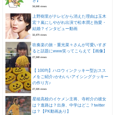
き】
34,646 views
上野樹里がテレビから消えた理由は玉木
宏？嵐にしやがれ出演で松本潤と熱愛・
結婚？インタビュー動画
32,475 views
吹奏楽の旅・重光菜々さんが可愛いすぎ
ると話題にwww笑ってこらえて【画像】
27,348 views
【 100均】ハロウィンクッキー型おスス
メをご紹介♪かわいいアイシングクッキー
の作り方♪
27,326 views
星稜高校のイケメン主将、寺村介の彼女
は？進路は？出身、中学はどこ？twitter
は？【PK動画あり】