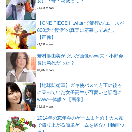
女は？母・親戚って？
73,115 views
【ONE PIECE】twitterで流行の”エースが
800話で復活”の真実に応募してみた。
【画像】
42,391 views
若村麻由美が脱いだ画像www夫・小野会
長は急死だった？
37,237 views
【地球防衛軍】ガキ使バスで方正の後ろ
に乗っていた女子高生が可愛いと話題に
www一体誰？【画像】
35,313 views
2014年の忘年会のゲームまとめ！大人数
で盛り上がる簡単ゲームを紹介♪【動画つ