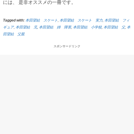
には、 是非オススメの一冊です。
Tagged with:
本田望結 スケート
,
本田望結 スケート 実力
,
本田望結 フィ
ギュア
,
本田望結 兄
,
本田望結 姉 障害
,
本田望結 小学校
,
本田望結 父
,
本
田望結 父親
スポンサードリンク