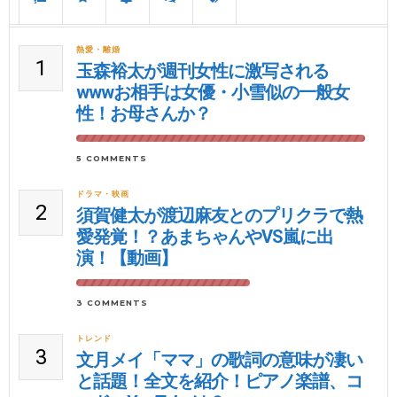
熱愛・離婚
1
玉森裕太が週刊女性に激写される
wwwお相手は女優・小雪似の一般女
性！お母さんか？
5 COMMENTS
ドラマ・映画
2
須賀健太が渡辺麻友とのプリクラで熱
愛発覚！？あまちゃんやVS嵐に出
演！【動画】
3 COMMENTS
トレンド
3
文月メイ「ママ」の歌詞の意味が凄い
と話題！全文を紹介！ピアノ楽譜、コ