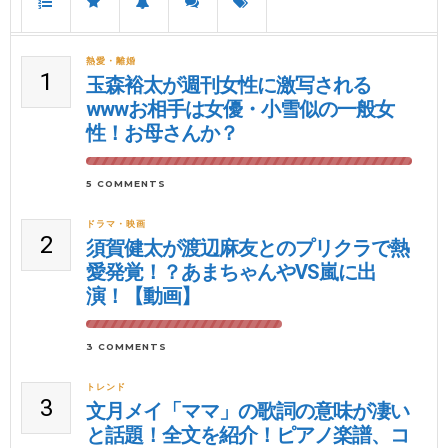
熱愛・離婚
1
玉森裕太が週刊女性に激写される
wwwお相手は女優・小雪似の一般女
性！お母さんか？
5 COMMENTS
ドラマ・映画
2
須賀健太が渡辺麻友とのプリクラで熱
愛発覚！？あまちゃんやVS嵐に出
演！【動画】
3 COMMENTS
トレンド
3
文月メイ「ママ」の歌詞の意味が凄い
と話題！全文を紹介！ピアノ楽譜、コ