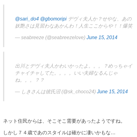
@sari_do4
@gbomoripi
デヴィ夫人か？せやな、あの
妖艶さは見習わなあかんわ！人生ここからや！！爆笑
— seabreeze (@seabreezelove)
June 15, 2014
出川とデヴィ夫人かわいかったよ。。。？めっちゃイ
チャイチャしてた。。。。いい夫婦なるんじゃ
ね。。。？？
— しきさんは彼氏沼 (@sk_choco24)
June 15, 2014
ネット住民からは、そこそこ需要があったようですね。
しかし７４歳であのスタイルは確かに凄いかもな…