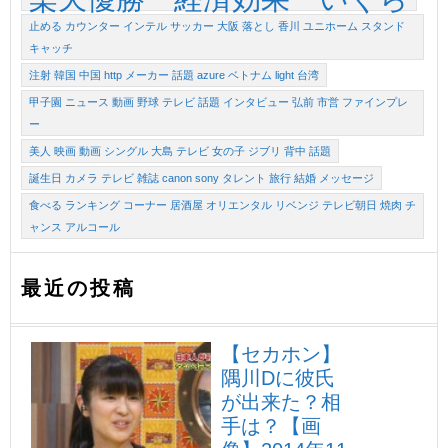
止める カウンター インテル サッカー 大阪 落とし 香川 ユニホーム スタンド
キャッチ
注射 韓国 中国 http メーカー 話題 azure ベトナム light 台湾
甲子園 ニュース 動画 野球 テレビ 話題 インタビュー 弘前 市営 ファインプレ
ー
美人 映画 動画 シングル 大島 テレビ 女の子 ジブリ 背中 話題
誕生日 カメラ テレビ 雑誌 canon sony タレント 旅行 結婚 メッセージ
食べる ランキング コーナー 居酒屋 オリエンタル リベンジ テレビ朝日 焼肉 チ
ャンス アルコール
最近の投稿
【セカホン】
隅川Dに彼氏
が出来た？相
手は？【画