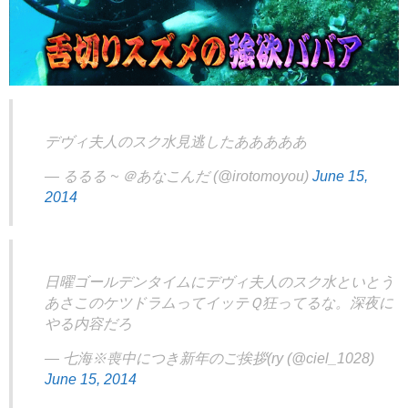
デヴィ夫人のスク水見逃したあああああ
— るるる ~ ＠あなこんだ (@irotomoyou)
June 15,
2014
日曜ゴールデンタイムにデヴィ夫人のスク水といとう
あさこのケツドラムってイッテＱ狂ってるな。深夜に
やる内容だろ
— 七海※喪中につき新年のご挨拶(ry (@ciel_1028)
June 15, 2014