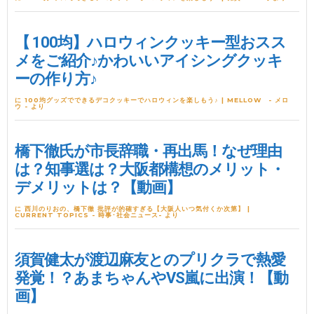
【 100均】ハロウィンクッキー型おスス
メをご紹介♪かわいいアイシングクッキ
ーの作り方♪
に
100均グッズでできるデコクッキーでハロウィンを楽しもう♪ | MELLOW - メロ
ウ -
より
橋下徹氏が市長辞職・再出馬！なぜ理由
は？知事選は？大阪都構想のメリット・
デメリットは？【動画】
に
西川のりおの、橋下徹 批評が的確すぎる【大阪人いつ気付くか次第】 |
CURRENT TOPICS - 時事･社会ニュース-
より
須賀健太が渡辺麻友とのプリクラで熱愛
発覚！？あまちゃんやVS嵐に出演！【動
画】