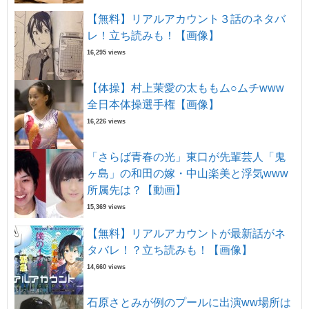
【無料】リアルアカウント３話のネタバ
レ！立ち読みも！【画像】
16,295 views
【体操】村上茉愛の太ももム○ムチwww
全日本体操選手権【画像】
16,226 views
「さらば青春の光」東口が先輩芸人「鬼
ヶ島」の和田の嫁・中山楽美と浮気www
所属先は？【動画】
15,369 views
【無料】リアルアカウントが最新話がネ
タバレ！？立ち読みも！【画像】
14,660 views
石原さとみが例のプールに出演ww場所は