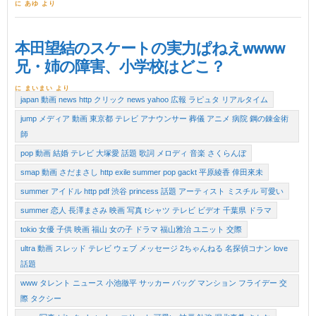
に あゆ より
本田望結のスケートの実力ぱねえwwww
兄・姉の障害、小学校はどこ？
に まいまい より
japan 動画 news http クリック news yahoo 広報 ラピュタ リアルタイム
jump メディア 動画 東京都 テレビ アナウンサー 葬儀 アニメ 病院 鋼の錬金術
師
pop 動画 結婚 テレビ 大塚愛 話題 歌詞 メロディ 音楽 さくらんぼ
smap 動画 さだまさし http exile summer pop gackt 平原綾香 倖田來未
summer アイドル http pdf 渋谷 princess 話題 アーティスト ミスチル 可愛い
summer 恋人 長澤まさみ 映画 写真 tシャツ テレビ ビデオ 千葉県 ドラマ
tokio 女優 子供 映画 福山 女の子 ドラマ 福山雅治 ユニット 交際
ultra 動画 スレッド テレビ ウェブ メッセージ 2ちゃんねる 名探偵コナン love
話題
www タレント ニュース 小池徹平 サッカー バッグ マンション フライデー 交
際 タクシー