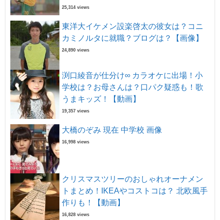
25,314 views
東洋大イケメン設楽啓太の彼女は？コニ
カミノルタに就職？ブログは？【画像】
24,890 views
渕口綾音が仕分け∞ カラオケに出場！小
学校は？お母さんは？口パク疑惑も！歌
うまキッズ！【動画】
19,357 views
大橋のぞみ 現在 中学校 画像
16,998 views
クリスマスツリーのおしゃれオーナメン
トまとめ！IKEAやコストコは？ 北欧風手
作りも！【動画】
16,828 views