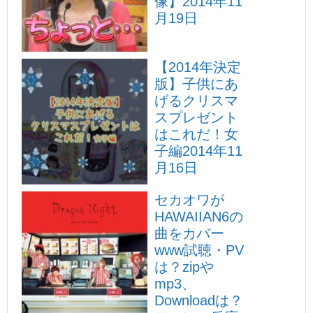
像】
2014年11
月19日
【2014年決定
版】子供にあ
げるクリスマ
スプレゼント
はこれだ！女
子編
2014年11
月16日
セカオワが
HAWAIIAN6の
曲をカバー
www試聴・PV
は？zipや
mp3、
Downloadは？