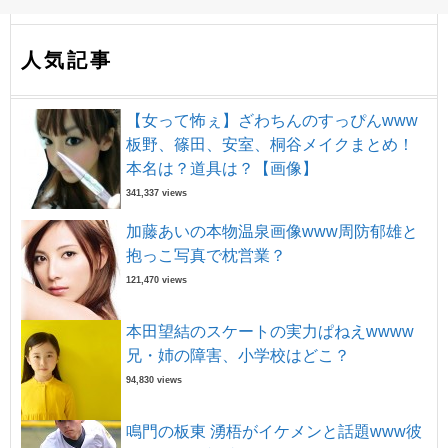
人気記事
【女って怖ぇ】ざわちんのすっぴんwww
板野、篠田、安室、桐谷メイクまとめ！
本名は？道具は？【画像】
341,337 views
加藤あいの本物温泉画像www周防郁雄と
抱っこ写真で枕営業？
121,470 views
本田望結のスケートの実力ぱねえwwww
兄・姉の障害、小学校はどこ？
94,830 views
鳴門の板東 湧梧がイケメンと話題www彼