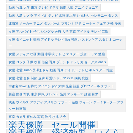
動画 写真 大学 東京 テレビ ドラマ 結婚 大阪 アニメ ジュニア
動画 大島 カメラ アイドル テレビ 比較 地上波 ひまわり セレモニー ダンス
北海道 メーカー アニメ ダンボール プリント 話題 コーナー フェア 運輸 漫画
女優 アルバイト 子供 シングル 医療 大学 東京 アイドル テレビ 広島
女優 ダイエット 動画 アイドル テレビ live 可愛い スキンケア スタジオ コーナ
ー
女優 メディア 映画 動画 小学校 テレビ マスター 投資 ドラマ 勉強
女優 ロック 子供 映画 借金 写真 ブランド アメリカ セックス oasis
女優 恋愛 smap 長澤まさみ 動画 写真 アイドル テレビ キャスター 雑誌
女優 恋愛 全身 関節 皮膚 可愛い ドラマ exile 病気 病院
宇都宮 www お葬式 アイコン pop 大学 児童 話題 プロフィール スポット
新宿 動画 写真 東京 関東 タレント 品川 アッキーナ 話題 目黒
映画 ウィルス アウディ アメリカ サポート 話題 ウィーン ターミネーター アフ
ター 映画館
東京 カメラ 夏休み 写真 渋谷 水泳 大会
楽天優勝 セール開催
楽天優勝 経済効果 いくら