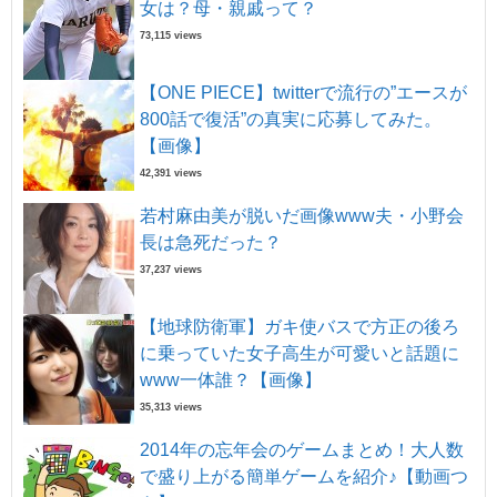
女は？母・親戚って？
73,115 views
【ONE PIECE】twitterで流行の”エースが
800話で復活”の真実に応募してみた。
【画像】
42,391 views
若村麻由美が脱いだ画像www夫・小野会
長は急死だった？
37,237 views
【地球防衛軍】ガキ使バスで方正の後ろ
に乗っていた女子高生が可愛いと話題に
www一体誰？【画像】
35,313 views
2014年の忘年会のゲームまとめ！大人数
で盛り上がる簡単ゲームを紹介♪【動画つ