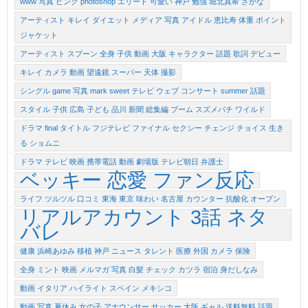
www 写真 ピンク photoshop エリート 可愛い 神戸 勉強 堀北真希 さかな
アーティスト キレイ ダイエット メディア 写真 アイドル 恵比寿 体重 ポイント
ジャケット
アーティスト スプーン 全身 子供 動画 大阪 キャラクター 話題 歌詞 デビュー
キレイ カメラ 動画 望遠鏡 スーパー 天体 撮影
シングル game 写真 mark sweet テレビ ウェブ コンサート summer 話題
スタイル 子供 広島 子ども 品川 新聞 総集編 ブーム スズメバチ ワイルド
ドラマ final タイトル フジテレビ ファイナル セクシー チェンジ チョイス 生き
る ショムニ
ドラマ テレビ 映画 携帯電話 動画 劇場版 テレビ朝日 弁護士
ベッキー 恋愛 ファン反応
ライフ ツルツル 口コミ 東海 東京 味わい 名古屋 カウンター 抗酸化 オープン
リアルアカウント 3話 ネタ
バレ
健康 浜崎あゆみ 移植 神戸 ニュース タレント 医療 外国 カメラ 保険
全身 ミント 映画 メルマガ 写真 白髪 チェック カツラ 宿泊 身だしなみ
動画 イタリア ハイライト スペイン メキシコ
動画 写真 夏休み 女の子 アナウンサー サッカー 大阪 ギャル 送料無料 話題