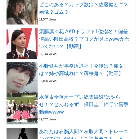
どこにある？カップ数は？佐藤健とキス
画像？ゴム？
13,547 views
須藤凛々花 AKBドラフト1位指名！偏差
値高い町田高校？ブログが炎上wwwかわ
いくない？【動画】
13,144 views
小野健斗が事務所退社！今後は？彼女
は？姉や高城れに？薄桜鬼？【動画】
12,935 views
水落＆全落オープン総集編SPはやら
せ！？とんねるず、保田圭、錦野の衝撃
動画wwww
12,707 views
あなたは右脳人間？左脳人間？トレーニ
ングで使い分けも！？診断テストまと