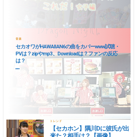
音楽
セカオワがHAWAIIAN6の曲をカバーwww試聴・
PVは？zipやmp3、Downloadは？ファンの反応
は？
トレンド
【セカホン】隅川Dに彼氏が出
来た？相手は？【画像】