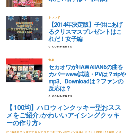
トレンド
【2014年決定版】子供にあげ
るクリスマスプレゼントはこ
れだ！女子編
0 COMMENTS
音楽
セカオワがHAWAIIAN6の曲を
カバーwww試聴・PVは？zipや
mp3、Downloadは？ファンの
反応は？
0 COMMENTS
【 100均】ハロウィンクッキー型おスス
メをご紹介♪かわいいアイシングクッキ
ーの作り方♪
に
100均グッズでできるデコクッキーでハロウィンを楽しもう♪ | 雑貨・100均
より