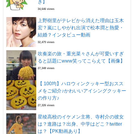
き】
34,646 views
上野樹里がテレビから消えた理由は玉木
宏？嵐にしやがれ出演で松本潤と熱愛・
結婚？インタビュー動画
32,475 views
吹奏楽の旅・重光菜々さんが可愛いすぎ
ると話題にwww笑ってこらえて【画像】
27,348 views
【 100均】ハロウィンクッキー型おスス
メをご紹介♪かわいいアイシングクッキー
の作り方♪
27,326 views
星稜高校のイケメン主将、寺村介の彼女
は？進路は？出身、中学はどこ？twitter
は？【PK動画あり】