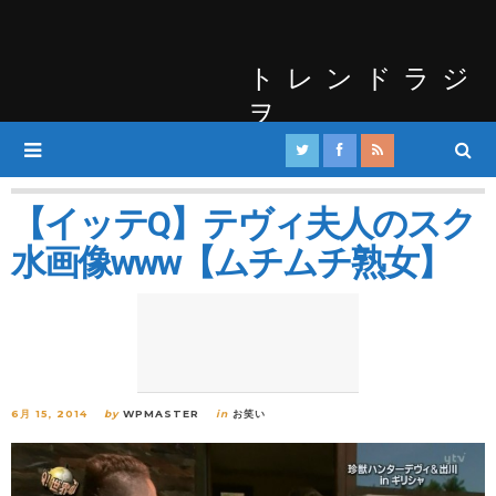
トレンドラジ
ヲ
【イッテQ】テヴィ夫人のスク
水画像www【ムチムチ熟女】
6月 15, 2014
by
WPMASTER
in
お笑い