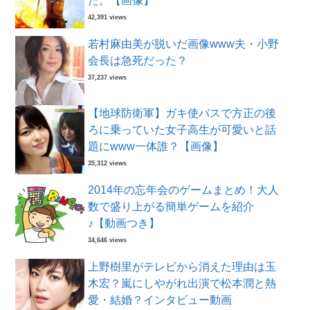
た。【画像】
42,391 views
若村麻由美が脱いだ画像www夫・小野
会長は急死だった？
37,237 views
【地球防衛軍】ガキ使バスで方正の後
ろに乗っていた女子高生が可愛いと話
題にwww一体誰？【画像】
35,312 views
2014年の忘年会のゲームまとめ！大人
数で盛り上がる簡単ゲームを紹介
♪【動画つき】
34,646 views
上野樹里がテレビから消えた理由は玉
木宏？嵐にしやがれ出演で松本潤と熱
愛・結婚？インタビュー動画