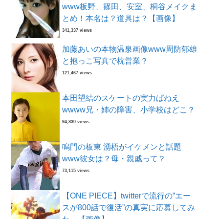
www板野、篠田、安室、桐谷メイクま
とめ！本名は？道具は？【画像】
341,337 views
加藤あいの本物温泉画像www周防郁雄
と抱っこ写真で枕営業？
121,467 views
本田望結のスケートの実力ぱねえ
wwww兄・姉の障害、小学校はどこ？
94,830 views
鳴門の板東 湧梧がイケメンと話題
www彼女は？母・親戚って？
73,115 views
【ONE PIECE】twitterで流行の”エー
スが800話で復活”の真実に応募してみ