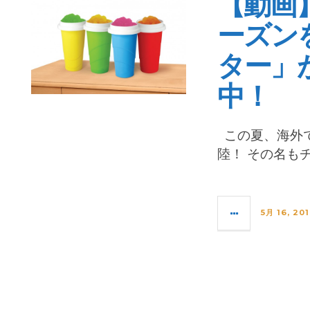
【動画
ーズン
ター」
中！
この夏、海外で
陸！ その名も
5月 16, 20