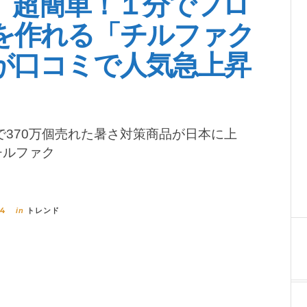
】超簡単！１分でフロ
を作れる「チルファク
が口コミで人気急上昇
370万個売れた暑さ対策商品が日本に上
チルファク
14
トレンド
in