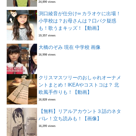
24,890 views
渕口綾音が仕分け∞ カラオケに出場！
小学校は？お母さんは？口パク疑惑
も！歌うまキッズ！【動画】
19,357 views
大橋のぞみ 現在 中学校 画像
16,998 views
クリスマスツリーのおしゃれオーナメ
ントまとめ！IKEAやコストコは？ 北
欧風手作りも！【動画】
16,828 views
【無料】リアルアカウント３話のネタ
バレ！立ち読みも！【画像】
16,295 views