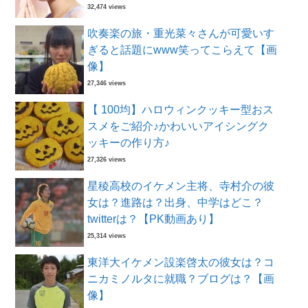
32,474 views
吹奏楽の旅・重光菜々さんが可愛いす
ぎると話題にwww笑ってこらえて【画
像】
27,346 views
【 100均】ハロウィンクッキー型おス
スメをご紹介♪かわいいアイシングク
ッキーの作り方♪
27,326 views
星稜高校のイケメン主将、寺村介の彼
女は？進路は？出身、中学はどこ？
twitterは？【PK動画あり】
25,314 views
東洋大イケメン設楽啓太の彼女は？コ
ニカミノルタに就職？ブログは？【画
像】