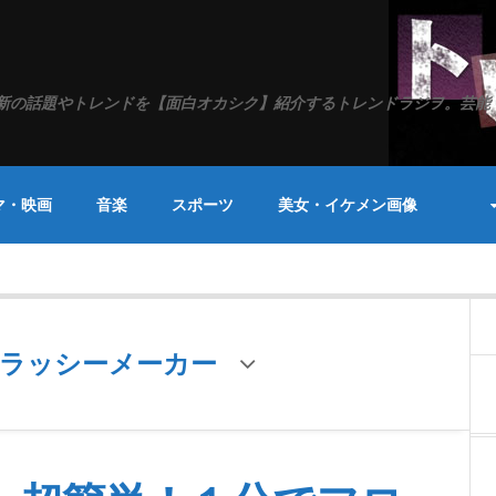
新の話題やトレンドを【面白オカシク】紹介するトレンドラジヲ。芸能
マ・映画
音楽
スポーツ
美女・イケメン画像
スラッシーメーカー