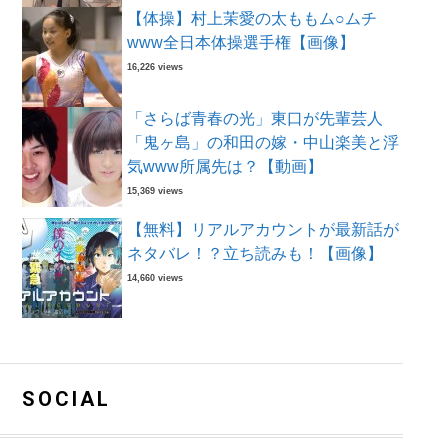
【体操】村上茉愛の太ももム○ムチ
www全日本体操選手権【画像】
16,226 views
「さらば青春の光」東口が先輩芸人
「鬼ヶ島」の和田の嫁・中山楽美と浮
気www所属先は？【動画】
15,369 views
【無料】リアルアカウントが最新話が
ネタバレ！？立ち読みも！【画像】
14,660 views
SOCIAL