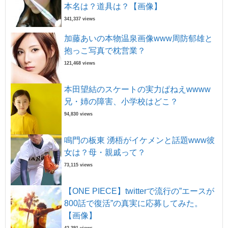
本名は？道具は？【画像】
341,337 views
加藤あいの本物温泉画像www周防郁雄と
抱っこ写真で枕営業？
121,468 views
本田望結のスケートの実力ぱねえwwww
兄・姉の障害、小学校はどこ？
94,830 views
鳴門の板東 湧梧がイケメンと話題www彼
女は？母・親戚って？
73,115 views
【ONE PIECE】twitterで流行の”エースが
800話で復活”の真実に応募してみた。
【画像】