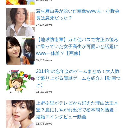
42,391 views
若村麻由美が脱いだ画像www夫・小野会
長は急死だった？
37,237 views
【地球防衛軍】ガキ使バスで方正の後ろ
に乗っていた女子高生が可愛いと話題に
www一体誰？【画像】
35,312 views
2014年の忘年会のゲームまとめ！大人数
で盛り上がる簡単ゲームを紹介♪【動画つ
き】
34,646 views
上野樹里がテレビから消えた理由は玉木
宏？嵐にしやがれ出演で松本潤と熱愛・
結婚？インタビュー動画
32,475 views