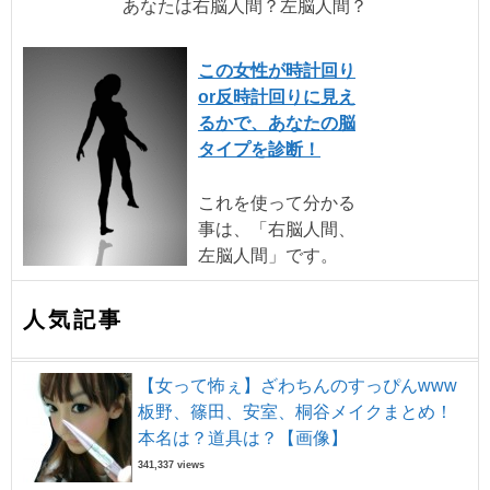
あなたは右脳人間？左脳人間？
この女性が時計回り
or反時計回りに見え
るかで、あなたの脳
タイプを診断！
これを使って分かる
事は、「右脳人間、
左脳人間」です。
人気記事
【女って怖ぇ】ざわちんのすっぴんwww
板野、篠田、安室、桐谷メイクまとめ！
本名は？道具は？【画像】
341,337 views