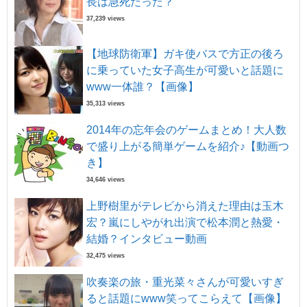
長は急死だった？
37,239 views
【地球防衛軍】ガキ使バスで方正の後ろ
に乗っていた女子高生が可愛いと話題に
www一体誰？【画像】
35,313 views
2014年の忘年会のゲームまとめ！大人数
で盛り上がる簡単ゲームを紹介♪【動画つ
き】
34,646 views
上野樹里がテレビから消えた理由は玉木
宏？嵐にしやがれ出演で松本潤と熱愛・
結婚？インタビュー動画
32,475 views
吹奏楽の旅・重光菜々さんが可愛いすぎ
ると話題にwww笑ってこらえて【画像】