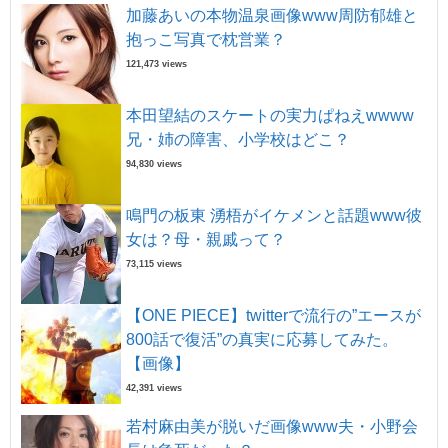
加藤あいの本物温泉画像www周防郁雄と
抱っこ写真で枕営業？
121,473 views
本田望結のスケートの実力ぱねえwwww
兄・姉の障害、小学校はどこ？
94,830 views
鳴門の板東 湧梧がイケメンと話題www彼
女は？母・親戚って？
73,115 views
【ONE PIECE】twitterで流行の”エースが
800話で復活”の真実に応募してみた。
【画像】
42,391 views
若村麻由美が脱いだ画像www夫・小野会