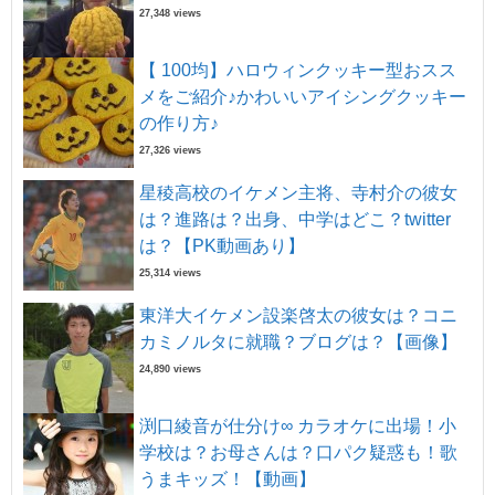
27,348 views
【 100均】ハロウィンクッキー型おスス
メをご紹介♪かわいいアイシングクッキー
の作り方♪
27,326 views
星稜高校のイケメン主将、寺村介の彼女
は？進路は？出身、中学はどこ？twitter
は？【PK動画あり】
25,314 views
東洋大イケメン設楽啓太の彼女は？コニ
カミノルタに就職？ブログは？【画像】
24,890 views
渕口綾音が仕分け∞ カラオケに出場！小
学校は？お母さんは？口パク疑惑も！歌
うまキッズ！【動画】