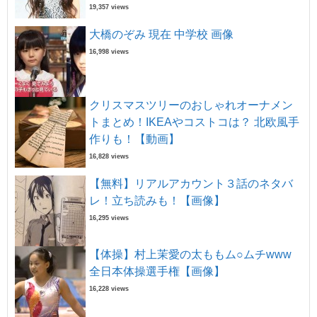
19,357 views
大橋のぞみ 現在 中学校 画像
16,998 views
クリスマスツリーのおしゃれオーナメン
トまとめ！IKEAやコストコは？ 北欧風手
作りも！【動画】
16,828 views
【無料】リアルアカウント３話のネタバ
レ！立ち読みも！【画像】
16,295 views
【体操】村上茉愛の太ももム○ムチwww
全日本体操選手権【画像】
16,228 views