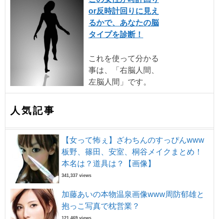
or反時計回りに見え
るかで、あなたの脳
タイプを診断！
これを使って分かる
事は、「右脳人間、
左脳人間」です。
人気記事
【女って怖ぇ】ざわちんのすっぴんwww
板野、篠田、安室、桐谷メイクまとめ！
本名は？道具は？【画像】
341,337 views
加藤あいの本物温泉画像www周防郁雄と
抱っこ写真で枕営業？
121,469 views