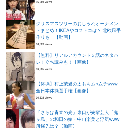
16,998 views
クリスマスツリーのおしゃれオーナメン
トまとめ！IKEAやコストコは？ 北欧風手
作りも！【動画】
16,828 views
【無料】リアルアカウント３話のネタバ
レ！立ち読みも！【画像】
16,295 views
【体操】村上茉愛の太ももム○ムチwww
全日本体操選手権【画像】
16,226 views
「さらば青春の光」東口が先輩芸人「鬼
ヶ島」の和田の嫁・中山楽美と浮気www
所属先は？【動画】