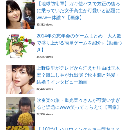
【地球防衛軍】ガキ使バスで方正の後ろ
に乗っていた女子高生が可愛いと話題に
www一体誰？【画像】
35,312 views
2014年の忘年会のゲームまとめ！大人数
で盛り上がる簡単ゲームを紹介♪【動画つ
き】
34,646 views
上野樹里がテレビから消えた理由は玉木
宏？嵐にしやがれ出演で松本潤と熱愛・
結婚？インタビュー動画
32,475 views
吹奏楽の旅・重光菜々さんが可愛いすぎ
ると話題にwww笑ってこらえて【画像】
27,346 views
【 100均】ハロウィンクッキー型おスス