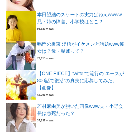
本田望結のスケートの実力ぱねえwwww
兄・姉の障害、小学校はどこ？
94,830 views
鳴門の板東 湧梧がイケメンと話題www彼
女は？母・親戚って？
73,115 views
【ONE PIECE】twitterで流行の”エースが
800話で復活”の真実に応募してみた。
【画像】
42,391 views
若村麻由美が脱いだ画像www夫・小野会
長は急死だった？
37,237 views