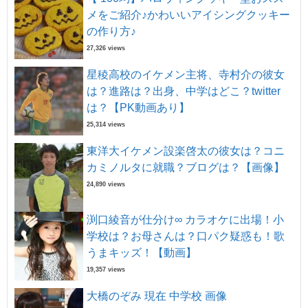
メをご紹介♪かわいいアイシングクッキー
の作り方♪
27,326 views
星稜高校のイケメン主将、寺村介の彼女
は？進路は？出身、中学はどこ？twitter
は？【PK動画あり】
25,314 views
東洋大イケメン設楽啓太の彼女は？コニ
カミノルタに就職？ブログは？【画像】
24,890 views
渕口綾音が仕分け∞ カラオケに出場！小
学校は？お母さんは？口パク疑惑も！歌
うまキッズ！【動画】
19,357 views
大橋のぞみ 現在 中学校 画像