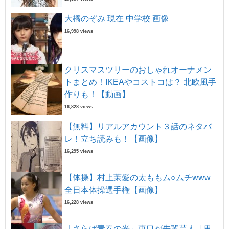
大橋のぞみ 現在 中学校 画像
16,998 views
クリスマスツリーのおしゃれオーナメン
トまとめ！IKEAやコストコは？ 北欧風手
作りも！【動画】
16,828 views
【無料】リアルアカウント３話のネタバ
レ！立ち読みも！【画像】
16,295 views
【体操】村上茉愛の太ももム○ムチwww
全日本体操選手権【画像】
16,228 views
「さらば青春の光」東口が先輩芸人「鬼