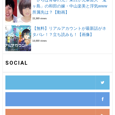
ヶ島」の和田の嫁・中山楽美と浮気www
所属先は？【動画】
15,369 views
【無料】リアルアカウントが最新話がネ
タバレ！？立ち読みも！【画像】
14,660 views
SOCIAL