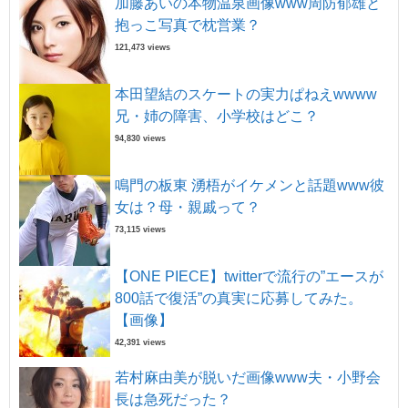
加藤あいの本物温泉画像www周防郁雄と
抱っこ写真で枕営業？
121,473 views
本田望結のスケートの実力ぱねえwwww
兄・姉の障害、小学校はどこ？
94,830 views
鳴門の板東 湧梧がイケメンと話題www彼
女は？母・親戚って？
73,115 views
【ONE PIECE】twitterで流行の”エースが
800話で復活”の真実に応募してみた。
【画像】
42,391 views
若村麻由美が脱いだ画像www夫・小野会
長は急死だった？