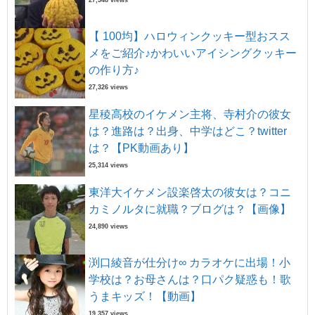
【 100均】ハロウィンクッキー型おスス
メをご紹介♪かわいいアイシングクッキー
の作り方♪
27,326 views
星稜高校のイケメン主将、寺村介の彼女
は？進路は？出身、中学はどこ？twitter
は？【PK動画あり】
25,314 views
東洋大イケメン設楽啓太の彼女は？コニ
カミノルタに就職？ブログは？【画像】
24,890 views
渕口綾音が仕分け∞ カラオケに出場！小
学校は？お母さんは？口パク疑惑も！歌
うまキッズ！【動画】
19,357 views