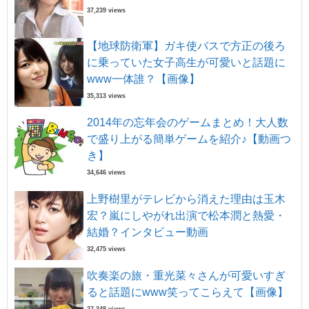
37,239 views
【地球防衛軍】ガキ使バスで方正の後ろ
に乗っていた女子高生が可愛いと話題に
www一体誰？【画像】
35,313 views
2014年の忘年会のゲームまとめ！大人数
で盛り上がる簡単ゲームを紹介♪【動画つ
き】
34,646 views
上野樹里がテレビから消えた理由は玉木
宏？嵐にしやがれ出演で松本潤と熱愛・
結婚？インタビュー動画
32,475 views
吹奏楽の旅・重光菜々さんが可愛いすぎ
ると話題にwww笑ってこらえて【画像】
27,348 views