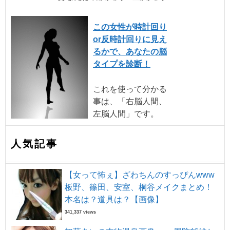
この女性が時計回り
or反時計回りに見え
るかで、あなたの脳
タイプを診断！
これを使って分かる
事は、「右脳人間、
左脳人間」です。
人気記事
【女って怖ぇ】ざわちんのすっぴんwww
板野、篠田、安室、桐谷メイクまとめ！
本名は？道具は？【画像】
341,337 views