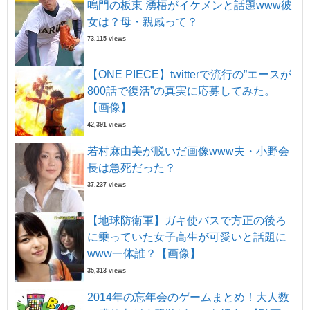
鳴門の板東 湧梧がイケメンと話題www彼
女は？母・親戚って？
73,115 views
【ONE PIECE】twitterで流行の”エースが
800話で復活”の真実に応募してみた。
【画像】
42,391 views
若村麻由美が脱いだ画像www夫・小野会
長は急死だった？
37,237 views
【地球防衛軍】ガキ使バスで方正の後ろ
に乗っていた女子高生が可愛いと話題に
www一体誰？【画像】
35,313 views
2014年の忘年会のゲームまとめ！大人数