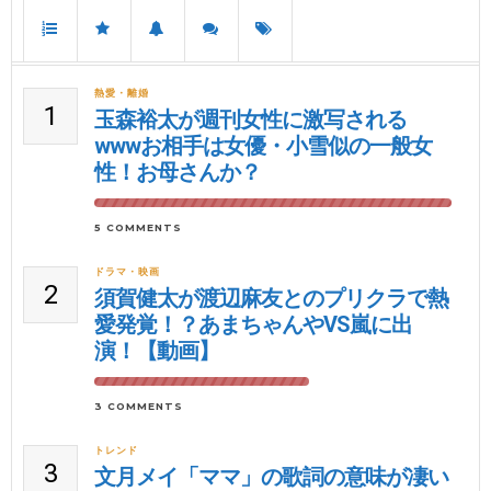
熱愛・離婚
1
玉森裕太が週刊女性に激写される
wwwお相手は女優・小雪似の一般女
性！お母さんか？
5 COMMENTS
ドラマ・映画
2
須賀健太が渡辺麻友とのプリクラで熱
愛発覚！？あまちゃんやVS嵐に出
演！【動画】
3 COMMENTS
トレンド
3
文月メイ「ママ」の歌詞の意味が凄い