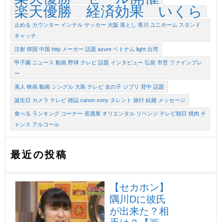
楽天優勝 経済効果 いくら
止める カウンター インテル サッカー 大阪 落とし 香川 ユニホーム スタンド
キャッチ
注射 韓国 中国 http メーカー 話題 azure ベトナム light 台湾
甲子園 ニュース 動画 野球 テレビ 話題 インタビュー 弘前 市営 ファインプレ
ー
美人 映画 動画 シングル 大島 テレビ 女の子 ジブリ 背中 話題
誕生日 カメラ テレビ 雑誌 canon sony タレント 旅行 結婚 メッセージ
食べる ランキング コーナー 居酒屋 オリエンタル リベンジ テレビ朝日 焼肉 チ
ャンス アルコール
最近の投稿
【セカホン】
隅川Dに彼氏
が出来た？相