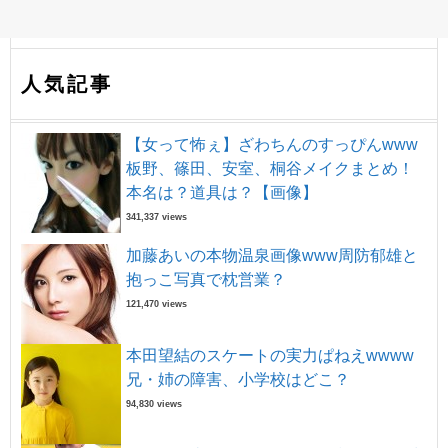
人気記事
【女って怖ぇ】ざわちんのすっぴんwww
板野、篠田、安室、桐谷メイクまとめ！
本名は？道具は？【画像】
341,337 views
加藤あいの本物温泉画像www周防郁雄と
抱っこ写真で枕営業？
121,470 views
本田望結のスケートの実力ぱねえwwww
兄・姉の障害、小学校はどこ？
94,830 views