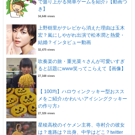
で盛り上がる簡単ゲームを紹介♪【動画つ
き】
34,646 views
上野樹里がテレビから消えた理由は玉木
宏？嵐にしやがれ出演で松本潤と熱愛・
結婚？インタビュー動画
32,475 views
吹奏楽の旅・重光菜々さんが可愛いすぎ
ると話題にwww笑ってこらえて【画像】
27,348 views
【 100均】ハロウィンクッキー型おスス
メをご紹介♪かわいいアイシングクッキー
の作り方♪
27,326 views
星稜高校のイケメン主将、寺村介の彼女
は？進路は？出身、中学はどこ？twitter