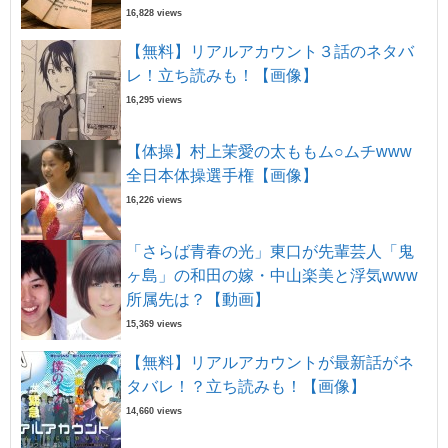
16,828 views
【無料】リアルアカウント３話のネタバ
レ！立ち読みも！【画像】
16,295 views
【体操】村上茉愛の太ももム○ムチwww
全日本体操選手権【画像】
16,226 views
「さらば青春の光」東口が先輩芸人「鬼
ヶ島」の和田の嫁・中山楽美と浮気www
所属先は？【動画】
15,369 views
【無料】リアルアカウントが最新話がネ
タバレ！？立ち読みも！【画像】
14,660 views