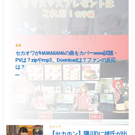
音楽
セカオワがHAWAIIAN6の曲をカバーwww試聴・
PVは？zipやmp3、Downloadは？ファンの反応
は？
トレンド
【セカホン】隅川Dに彼氏が出