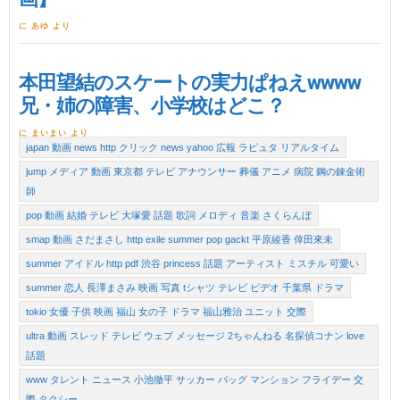
に あゆ より
本田望結のスケートの実力ぱねえwwww
兄・姉の障害、小学校はどこ？
に まいまい より
japan 動画 news http クリック news yahoo 広報 ラピュタ リアルタイム
jump メディア 動画 東京都 テレビ アナウンサー 葬儀 アニメ 病院 鋼の錬金術
師
pop 動画 結婚 テレビ 大塚愛 話題 歌詞 メロディ 音楽 さくらんぼ
smap 動画 さだまさし http exile summer pop gackt 平原綾香 倖田來未
summer アイドル http pdf 渋谷 princess 話題 アーティスト ミスチル 可愛い
summer 恋人 長澤まさみ 映画 写真 tシャツ テレビ ビデオ 千葉県 ドラマ
tokio 女優 子供 映画 福山 女の子 ドラマ 福山雅治 ユニット 交際
ultra 動画 スレッド テレビ ウェブ メッセージ 2ちゃんねる 名探偵コナン love
話題
www タレント ニュース 小池徹平 サッカー バッグ マンション フライデー 交
際 タクシー