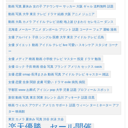
動画 写真 夏休み 女の子 アナウンサー サッカー 大阪 ギャル 送料無料 話題
動画 写真 大学 東京 テレビ ドラマ 結婚 大阪 アニメ ジュニア
動画 大島 カメラ アイドル テレビ 比較 地上波 ひまわり セレモニー ダンス
北海道 メーカー アニメ ダンボール プリント 話題 コーナー フェア 運輸 漫画
女優 アルバイト 子供 シングル 医療 大学 東京 アイドル テレビ 広島
女優 ダイエット 動画 アイドル テレビ live 可愛い スキンケア スタジオ コーナ
ー
女優 メディア 映画 動画 小学校 テレビ マスター 投資 ドラマ 勉強
女優 ロック 子供 映画 借金 写真 ブランド アメリカ セックス oasis
女優 恋愛 smap 長澤まさみ 動画 写真 アイドル テレビ キャスター 雑誌
女優 恋愛 全身 関節 皮膚 可愛い ドラマ exile 病気 病院
宇都宮 www お葬式 アイコン pop 大学 児童 話題 プロフィール スポット
新宿 動画 写真 東京 関東 タレント 品川 アッキーナ 話題 目黒
映画 ウィルス アウディ アメリカ サポート 話題 ウィーン ターミネーター アフ
ター 映画館
東京 カメラ 夏休み 写真 渋谷 水泳 大会
楽天優勝 セール開催