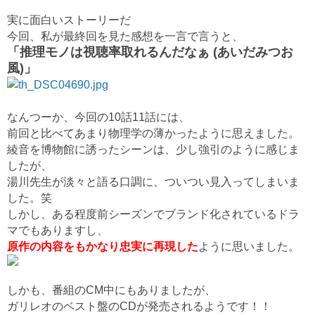
実に面白いストーリーだ
今回、私が最終回を
見た感想を一言で言うと、
「推理モノは視聴率取れるんだなぁ (あいだみつお
風)」
なんつーか、今回の10話11話には、
前回と比べてあまり物理学の薄かったように思えました。
綾音を博物館に誘ったシーンは、少し強引のように感じま
したが、
湯川先生が淡々と語る口調に、ついつい見入ってしまいま
した。笑
しかし、ある程度前シーズンでブランド化されているドラ
マでもありますし、
原作の内容をもかなり忠実に再現した
ように思いました。
しかも、番組のCM中にもありましたが、
ガリレオのベスト盤のCDが発売されるようです！！