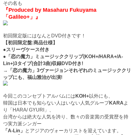
その名も
『Produced by Masaharu Fukuyama
「Galileo+」』
初回限定版にはなんとDVD付きです！
【初回限定盤:商品仕様】
●スリーヴケース付き
●「恋の魔力」ミュージッククリップ(KOH+/HARA+/A-
Lin+)3タイプ(合計3曲)収録DVD付き!
→「恋の魔力」3ヴァージョンそれぞれのミュージッククリ
ップにも、福山雅治が出演!
今回このコンセプトアルバムには
KOH+
以外にも、
韓国は日本でも知らない人はいない人気グループ
KARA
よ
り「HARA/ GYURI」、
台湾からは絶大な人気を誇り、数々の音楽賞の受賞歴を持
つ実力派シンガー
「A-Lin」
とアジアのヴォーカリストを迎えています。