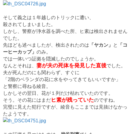
そして義之は１年越しのトリックに遭い、
殺されてしまいました。
しかし、警察が浄水器を調べた所、ヒ素は検出されません
でした。
先ほども述べましたが、検出されたのは
「ヤカン」
と
「コ
ーヒーカップ」
のみ。
では一体いつ証拠を隠滅したのでしょうか。
妻が夫の死体を発見した直後
なんとそれは、
でした。
夫が死んだのにも関わらず、すぐに
「2階のベランダの花に水をやってきてもいいですか」
と警察に尋ねる綾音。
しかしその翌日、花が１列だけ枯れていたのです。
ヒ素が残っていた
そう。その花にはまだ
のですね。
完璧に見えた犯行ですが、綾音もここまでは見抜けなかっ
たようです。