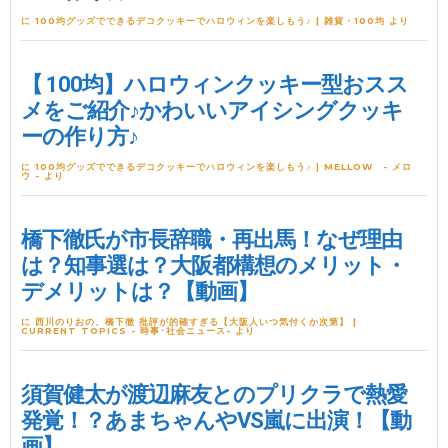
に
100均グッズでできるデコクッキーでハロウィンを楽しもう♪ | 雑貨・100均
より
【 100均】ハロウィンクッキー型おスス
メをご紹介♪かわいいアイシングクッキ
ーの作り方♪
に
100均グッズでできるデコクッキーでハロウィンを楽しもう♪ | MELLOW - メロ
ウ -
より
橋下徹氏が市長辞職・再出馬！なぜ理由
は？知事選は？大阪都構想のメリット・
デメリットは？【動画】
に
西川のりおの、橋下徹 批評が的確すぎる【大阪人いつ気付くか次第】 |
CURRENT TOPICS - 時事･社会ニュース-
より
須賀健太が渡辺麻友とのプリクラで熱愛
発覚！？あまちゃんやVS嵐に出演！【動
画】