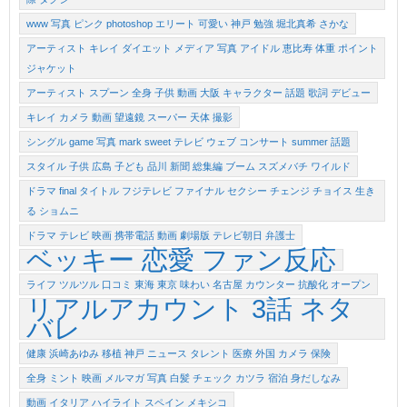
www 写真 ピンク photoshop エリート 可愛い 神戸 勉強 堀北真希 さかな
アーティスト キレイ ダイエット メディア 写真 アイドル 恵比寿 体重 ポイント
ジャケット
アーティスト スプーン 全身 子供 動画 大阪 キャラクター 話題 歌詞 デビュー
キレイ カメラ 動画 望遠鏡 スーパー 天体 撮影
シングル game 写真 mark sweet テレビ ウェブ コンサート summer 話題
スタイル 子供 広島 子ども 品川 新聞 総集編 ブーム スズメバチ ワイルド
ドラマ final タイトル フジテレビ ファイナル セクシー チェンジ チョイス 生き
る ショムニ
ドラマ テレビ 映画 携帯電話 動画 劇場版 テレビ朝日 弁護士
ベッキー 恋愛 ファン反応
ライフ ツルツル 口コミ 東海 東京 味わい 名古屋 カウンター 抗酸化 オープン
リアルアカウント 3話 ネタ
バレ
健康 浜崎あゆみ 移植 神戸 ニュース タレント 医療 外国 カメラ 保険
全身 ミント 映画 メルマガ 写真 白髪 チェック カツラ 宿泊 身だしなみ
動画 イタリア ハイライト スペイン メキシコ