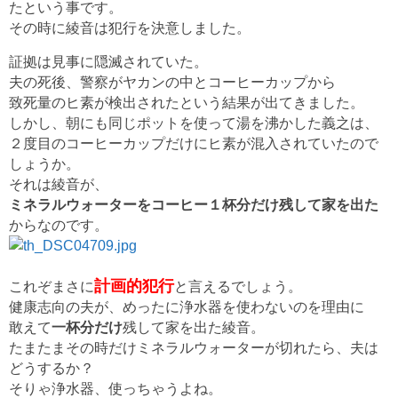
たという事です。
その時に綾音は犯行を決意しました。
証拠は見事に隠滅されていた。
夫の死後、警察がヤカンの中とコーヒーカップから
致死量のヒ素が検出されたという結果が出てきました。
しかし、朝にも同じポットを使って湯を沸かした義之は、
２度目のコーヒーカップだけにヒ素が混入されていたので
しょうか。
それは綾音が、
ミネラルウォーターをコーヒー１杯分だけ残して家を出た
からなのです。
計画的犯行
これぞまさに
と言えるでしょう。
健康志向の夫が、めったに浄水器を使わないのを理由に
敢えて
一杯分だけ
残して家を出た綾音。
たまたまその時だけミネラルウォーターが切れたら、夫は
どうするか？
そりゃ浄水器、使っちゃうよね。