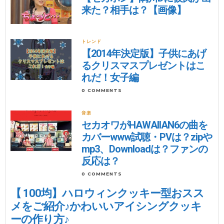
来た？相手は？【画像】
トレンド
【2014年決定版】子供にあげ
るクリスマスプレゼントはこ
れだ！女子編
0 COMMENTS
音楽
セカオワがHAWAIIAN6の曲を
カバーwww試聴・PVは？zipや
mp3、Downloadは？ファンの
反応は？
0 COMMENTS
【 100均】ハロウィンクッキー型おスス
メをご紹介♪かわいいアイシングクッキ
ーの作り方♪