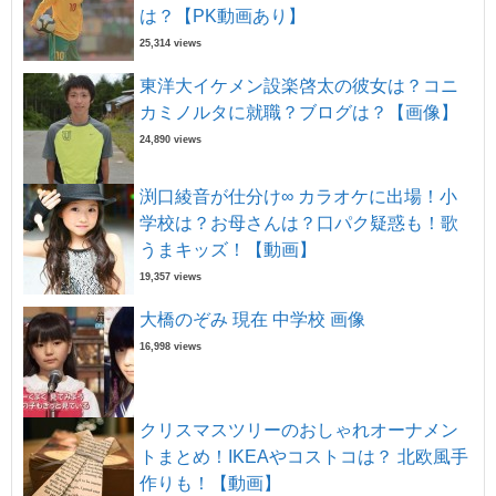
は？【PK動画あり】
25,314 views
東洋大イケメン設楽啓太の彼女は？コニ
カミノルタに就職？ブログは？【画像】
24,890 views
渕口綾音が仕分け∞ カラオケに出場！小
学校は？お母さんは？口パク疑惑も！歌
うまキッズ！【動画】
19,357 views
大橋のぞみ 現在 中学校 画像
16,998 views
クリスマスツリーのおしゃれオーナメン
トまとめ！IKEAやコストコは？ 北欧風手
作りも！【動画】