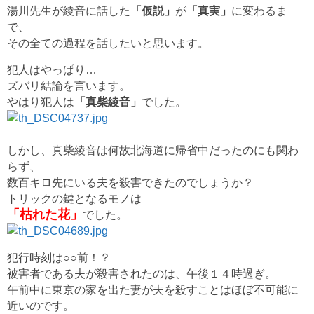
湯川先生が綾音に話した
「仮説」
が
「真実」
に変わるま
で、
その全ての過程を話したいと思います。
犯人はやっぱり…
ズバリ結論を言います。
やはり犯人は
「真柴綾音」
でした。
しかし、真柴綾音は何故北海道に帰省中だったのにも関わ
らず、
数百キロ先にいる夫を殺害できたのでしょうか？
トリックの鍵となるモノは
「枯れた花」
でした。
犯行時刻は○○前！？
被害者である夫が殺害されたのは、午後１４時過ぎ。
午前中に東京の家を出た妻が夫を殺すことはほぼ不可能に
近いのです。