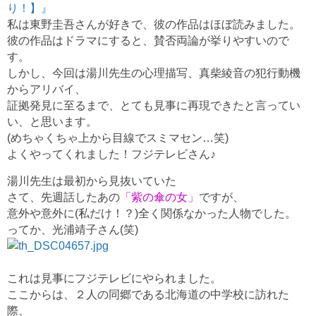
り！】』
私は東野圭吾さんが好きで、彼の作品はほぼ読みました。
彼の作品はドラマにすると、賛否両論が挙りやすいので
す。
しかし、今回は湯川先生の心理描写、真柴綾音の犯行動機
からアリバイ、
証拠発見に至るまで、とても見事に再現できたと言ってい
い、と思います。
(めちゃくちゃ上から目線でスミマセン…笑)
よくやってくれました！フジテレビさん♪
湯川先生は最初から見抜いていた
さて、先週話したあの
「紫の傘の女」
ですが、
意外や意外に(私だけ！？)全く関係なかった人物でした。
ってか、光浦靖子さん(笑)
これは見事にフジテレビにやられました。
ここからは、２人の同郷である北海道の中学校に訪れた
際、