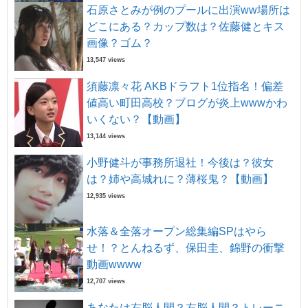
石原さとみが例のプールに出演ww場所は
どこにある？カップ数は？佐藤健とキス
画像？ゴム？
13,547 views
須藤凛々花 AKBドラフト1位指名！偏差
値高い町田高校？ブログが炎上wwwかわ
いくない？【動画】
13,144 views
小野健斗が事務所退社！今後は？彼女
は？姉や高城れに？薄桜鬼？【動画】
12,935 views
水落＆全落オープン総集編SPはやら
せ！？とんねるず、保田圭、錦野の衝撃
動画wwww
12,707 views
あなたは右脳人間？左脳人間？トレーニ