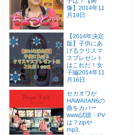
手は？【画
像】
2014年11
月19日
【2014年決定
版】子供にあ
げるクリスマ
スプレゼント
はこれだ！女
子編
2014年11
月16日
セカオワが
HAWAIIAN6の
曲をカバー
www試聴・PV
は？zipや
mp3、