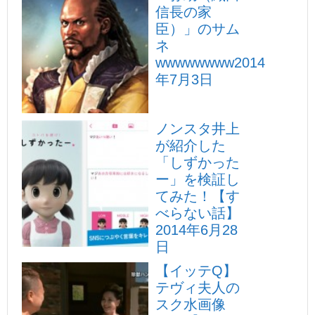
信長の家
臣）」のサム
ネ
wwwwwwww
2014
年7月3日
ノンスタ井上
が紹介した
「しずかった
ー」を検証し
てみた！【す
べらない話】
2014年6月28
日
【イッテQ】
テヴィ夫人の
スク水画像