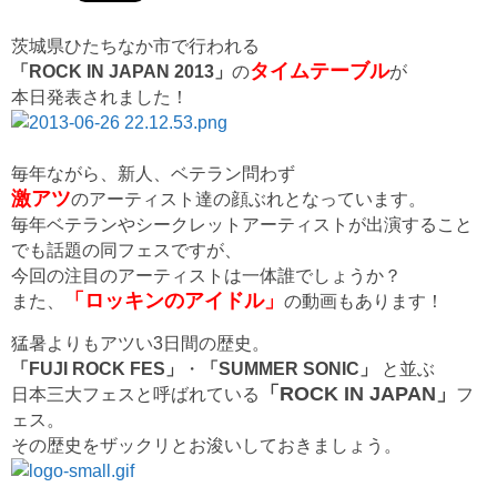
茨城県ひたちなか市で行われる
タイムテーブル
「ROCK IN JAPAN 2013」
の
が
本日発表されました！
毎年ながら、新人、ベテラン問わず
激アツ
のアーティスト達の顔ぶれとなっています。
毎年ベテランやシークレットアーティストが出演すること
でも話題の同フェスですが、
今回の注目のアーティストは一体誰でしょうか？
「ロッキンのアイドル」
また、
の動画もあります！
猛暑よりもアツい3日間の歴史。
「FUJI ROCK FES」
・
「SUMMER SONIC」
と並ぶ
「ROCK IN JAPAN」
日本三大フェスと呼ばれている
フ
ェス。
その歴史をザックリとお浚いしておきましょう。