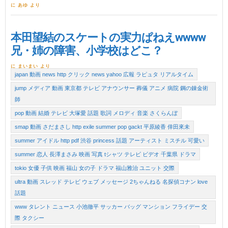
に あゆ より
本田望結のスケートの実力ぱねえwwww
兄・姉の障害、小学校はどこ？
に まいまい より
japan 動画 news http クリック news yahoo 広報 ラピュタ リアルタイム
jump メディア 動画 東京都 テレビ アナウンサー 葬儀 アニメ 病院 鋼の錬金術
師
pop 動画 結婚 テレビ 大塚愛 話題 歌詞 メロディ 音楽 さくらんぼ
smap 動画 さだまさし http exile summer pop gackt 平原綾香 倖田來未
summer アイドル http pdf 渋谷 princess 話題 アーティスト ミスチル 可愛い
summer 恋人 長澤まさみ 映画 写真 tシャツ テレビ ビデオ 千葉県 ドラマ
tokio 女優 子供 映画 福山 女の子 ドラマ 福山雅治 ユニット 交際
ultra 動画 スレッド テレビ ウェブ メッセージ 2ちゃんねる 名探偵コナン love
話題
www タレント ニュース 小池徹平 サッカー バッグ マンション フライデー 交
際 タクシー