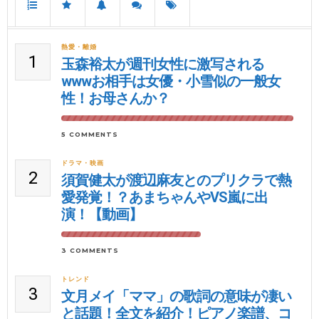
熱愛・離婚
1
玉森裕太が週刊女性に激写される
wwwお相手は女優・小雪似の一般女
性！お母さんか？
5 COMMENTS
ドラマ・映画
2
須賀健太が渡辺麻友とのプリクラで熱
愛発覚！？あまちゃんやVS嵐に出
演！【動画】
3 COMMENTS
トレンド
3
文月メイ「ママ」の歌詞の意味が凄い
と話題！全文を紹介！ピアノ楽譜、コ