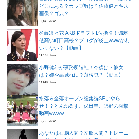
どこにある？カップ数は？佐藤健とキス
画像？ゴム？
13,547 views
須藤凛々花 AKBドラフト1位指名！偏差
値高い町田高校？ブログが炎上wwwかわ
いくない？【動画】
13,144 views
小野健斗が事務所退社！今後は？彼女
は？姉や高城れに？薄桜鬼？【動画】
12,935 views
水落＆全落オープン総集編SPはやら
せ！？とんねるず、保田圭、錦野の衝撃
動画wwww
12,707 views
あなたは右脳人間？左脳人間？トレーニ