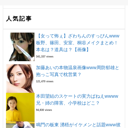
人気記事
【女って怖ぇ】ざわちんのすっぴんwww
板野、篠田、安室、桐谷メイクまとめ！
本名は？道具は？【画像】
341,337 views
加藤あいの本物温泉画像www周防郁雄と
抱っこ写真で枕営業？
121,470 views
本田望結のスケートの実力ぱねえwwww
兄・姉の障害、小学校はどこ？
94,830 views
鳴門の板東 湧梧がイケメンと話題www彼