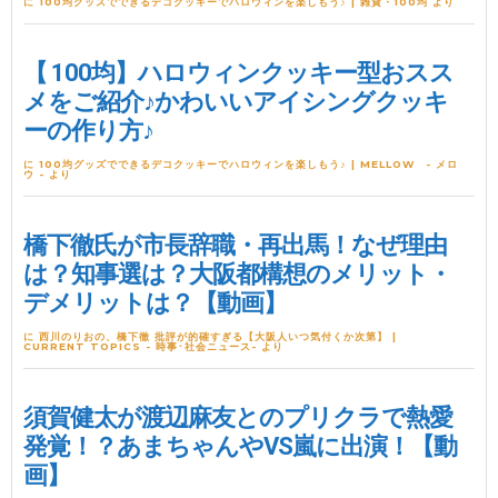
に
100均グッズでできるデコクッキーでハロウィンを楽しもう♪ | 雑貨・100均
より
【 100均】ハロウィンクッキー型おスス
メをご紹介♪かわいいアイシングクッキ
ーの作り方♪
に
100均グッズでできるデコクッキーでハロウィンを楽しもう♪ | MELLOW - メロ
ウ -
より
橋下徹氏が市長辞職・再出馬！なぜ理由
は？知事選は？大阪都構想のメリット・
デメリットは？【動画】
に
西川のりおの、橋下徹 批評が的確すぎる【大阪人いつ気付くか次第】 |
CURRENT TOPICS - 時事･社会ニュース-
より
須賀健太が渡辺麻友とのプリクラで熱愛
発覚！？あまちゃんやVS嵐に出演！【動
画】