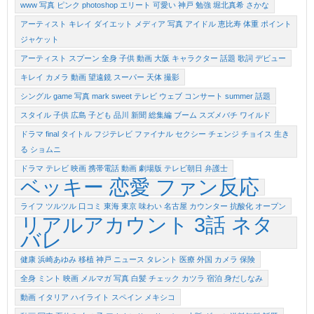
www 写真 ピンク photoshop エリート 可愛い 神戸 勉強 堀北真希 さかな
アーティスト キレイ ダイエット メディア 写真 アイドル 恵比寿 体重 ポイント
ジャケット
アーティスト スプーン 全身 子供 動画 大阪 キャラクター 話題 歌詞 デビュー
キレイ カメラ 動画 望遠鏡 スーパー 天体 撮影
シングル game 写真 mark sweet テレビ ウェブ コンサート summer 話題
スタイル 子供 広島 子ども 品川 新聞 総集編 ブーム スズメバチ ワイルド
ドラマ final タイトル フジテレビ ファイナル セクシー チェンジ チョイス 生き
る ショムニ
ドラマ テレビ 映画 携帯電話 動画 劇場版 テレビ朝日 弁護士
ベッキー 恋愛 ファン反応
ライフ ツルツル 口コミ 東海 東京 味わい 名古屋 カウンター 抗酸化 オープン
リアルアカウント 3話 ネタ
バレ
健康 浜崎あゆみ 移植 神戸 ニュース タレント 医療 外国 カメラ 保険
全身 ミント 映画 メルマガ 写真 白髪 チェック カツラ 宿泊 身だしなみ
動画 イタリア ハイライト スペイン メキシコ