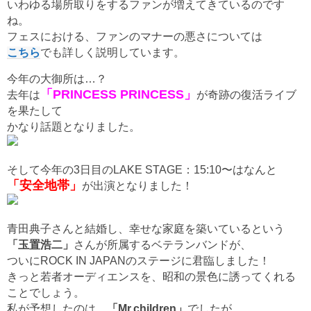
いわゆる場所取りをするファンが増えてきているのです
ね。
フェスにおける、ファンのマナーの悪さについては
こちら
でも詳しく説明しています。
今年の大御所は…？
「PRINCESS PRINCESS」
去年は
が奇跡の復活ライブ
を果たして
かなり話題となりました。
そして今年の3日目のLAKE STAGE：15:10〜はなんと
「安全地帯」
が出演となりました！
青田典子さんと結婚し、幸せな家庭を築いているという
「玉置浩二」
さんが所属するベテランバンドが、
ついにROCK IN JAPANのステージに君臨しました！
きっと若者オーディエンスを、昭和の景色に誘ってくれる
ことでしょう。
私が予想したのは、
「Mr.children」
でしたが、