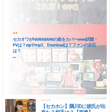
音楽
セカオワがHAWAIIAN6の曲をカバーwww試聴・
PVは？zipやmp3、Downloadは？ファンの反応
は？
トレンド
【セカホン】隅川Dに彼氏が出