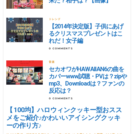
来た？相手は？【画像】
トレンド
【2014年決定版】子供にあげ
るクリスマスプレゼントはこ
れだ！女子編
0 COMMENTS
音楽
セカオワがHAWAIIAN6の曲を
カバーwww試聴・PVは？zipや
mp3、Downloadは？ファンの
反応は？
0 COMMENTS
【 100均】ハロウィンクッキー型おスス
メをご紹介♪かわいいアイシングクッキ
ーの作り方♪