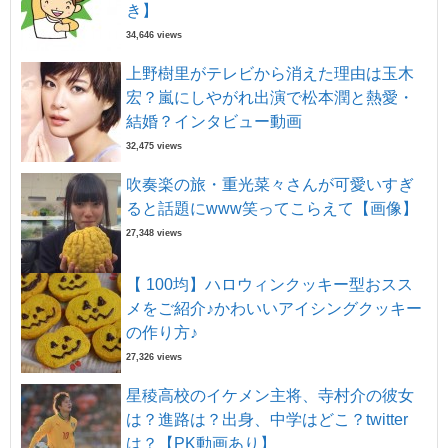
き】
34,646 views
上野樹里がテレビから消えた理由は玉木
宏？嵐にしやがれ出演で松本潤と熱愛・
結婚？インタビュー動画
32,475 views
吹奏楽の旅・重光菜々さんが可愛いすぎ
ると話題にwww笑ってこらえて【画像】
27,348 views
【 100均】ハロウィンクッキー型おスス
メをご紹介♪かわいいアイシングクッキー
の作り方♪
27,326 views
星稜高校のイケメン主将、寺村介の彼女
は？進路は？出身、中学はどこ？twitter
は？【PK動画あり】