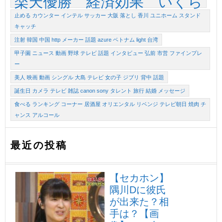
楽天優勝 経済効果 いくら
止める カウンター インテル サッカー 大阪 落とし 香川 ユニホーム スタンド
キャッチ
注射 韓国 中国 http メーカー 話題 azure ベトナム light 台湾
甲子園 ニュース 動画 野球 テレビ 話題 インタビュー 弘前 市営 ファインプレ
ー
美人 映画 動画 シングル 大島 テレビ 女の子 ジブリ 背中 話題
誕生日 カメラ テレビ 雑誌 canon sony タレント 旅行 結婚 メッセージ
食べる ランキング コーナー 居酒屋 オリエンタル リベンジ テレビ朝日 焼肉 チ
ャンス アルコール
最近の投稿
【セカホン】
隅川Dに彼氏
が出来た？相
手は？【画