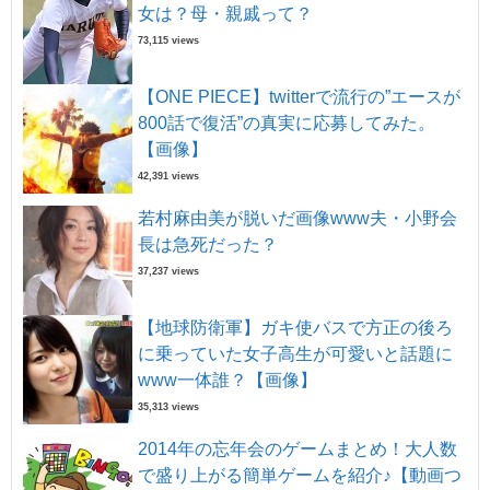
女は？母・親戚って？
73,115 views
【ONE PIECE】twitterで流行の”エースが
800話で復活”の真実に応募してみた。
【画像】
42,391 views
若村麻由美が脱いだ画像www夫・小野会
長は急死だった？
37,237 views
【地球防衛軍】ガキ使バスで方正の後ろ
に乗っていた女子高生が可愛いと話題に
www一体誰？【画像】
35,313 views
2014年の忘年会のゲームまとめ！大人数
で盛り上がる簡単ゲームを紹介♪【動画つ