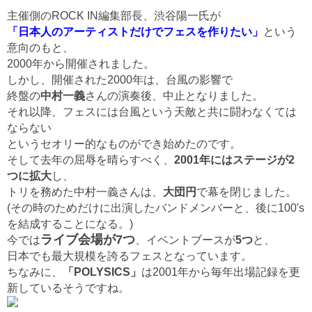
主催側のROCK IN編集部長、渋谷陽一氏が
「日本人のアーティストだけでフェスを作りたい」
という
意向のもと、
2000年から開催されました。
しかし、開催された2000年は、台風の影響で
終盤の
中村一義
さんの演奏後、中止となりました。
それ以降、フェスには台風という天敵と共に闘わなくては
ならない
というセオリー的なものができ始めたのです。
そして去年の屈辱を晴らすべく、
2001年にはステージが2
つに拡大
し、
トリを務めた中村一義さんは、
大団円
で幕を閉じました。
(その時のためだけに出演したバンドメンバーと、後に100′s
を結成することになる。)
ライブ会場が7つ
今では
、イベントブースが
5つ
と、
日本でも最大規模を誇るフェスとなっています。
ちなみに、
「POLYSICS」
は2001年から毎年出場記録を更
新しているそうですね。