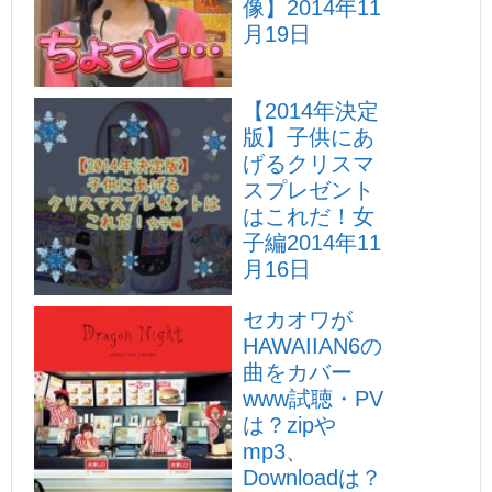
像】
2014年11
月19日
【2014年決定
版】子供にあ
げるクリスマ
スプレゼント
はこれだ！女
子編
2014年11
月16日
セカオワが
HAWAIIAN6の
曲をカバー
www試聴・PV
は？zipや
mp3、
Downloadは？