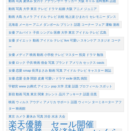
動画 写真 夏休み 女の子 アナウンサー サッカー 大阪 ギャル 送料無料 話題
動画 写真 大学 東京 テレビ ドラマ 結婚 大阪 アニメ ジュニア
動画 大島 カメラ アイドル テレビ 比較 地上波 ひまわり セレモニー ダンス
北海道 メーカー アニメ ダンボール プリント 話題 コーナー フェア 運輸 漫画
女優 アルバイト 子供 シングル 医療 大学 東京 アイドル テレビ 広島
女優 ダイエット 動画 アイドル テレビ live 可愛い スキンケア スタジオ コーナ
ー
女優 メディア 映画 動画 小学校 テレビ マスター 投資 ドラマ 勉強
女優 ロック 子供 映画 借金 写真 ブランド アメリカ セックス oasis
女優 恋愛 smap 長澤まさみ 動画 写真 アイドル テレビ キャスター 雑誌
女優 恋愛 全身 関節 皮膚 可愛い ドラマ exile 病気 病院
宇都宮 www お葬式 アイコン pop 大学 児童 話題 プロフィール スポット
新宿 動画 写真 東京 関東 タレント 品川 アッキーナ 話題 目黒
映画 ウィルス アウディ アメリカ サポート 話題 ウィーン ターミネーター アフ
ター 映画館
東京 カメラ 夏休み 写真 渋谷 水泳 大会
楽天優勝 セール開催