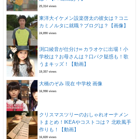
25,314 views
東洋大イケメン設楽啓太の彼女は？コニ
カミノルタに就職？ブログは？【画像】
24,890 views
渕口綾音が仕分け∞ カラオケに出場！小
学校は？お母さんは？口パク疑惑も！歌
うまキッズ！【動画】
19,357 views
大橋のぞみ 現在 中学校 画像
16,998 views
クリスマスツリーのおしゃれオーナメン
トまとめ！IKEAやコストコは？ 北欧風手
作りも！【動画】
16,828 views