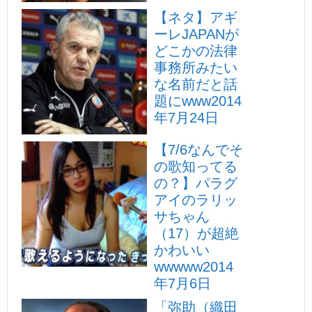
【ネタ】アギ
ーレJAPANが
どこかの法律
事務所みたい
な名前だと話
題にwww
2014
年7月24日
【7/6なんでそ
の歌知ってる
の？】パラグ
アイのラリッ
サちゃん
（17）が超絶
かわいい
wwwww
2014
年7月6日
「弥助（織田