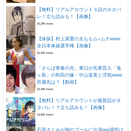
【無料】リアルアカウント３話のネタバ
レ！立ち読みも！【画像】
16,295 views
【体操】村上茉愛の太ももム○ムチwww
全日本体操選手権【画像】
16,226 views
「さらば青春の光」東口が先輩芸人「鬼
ヶ島」の和田の嫁・中山楽美と浮気www
所属先は？【動画】
15,369 views
【無料】リアルアカウントが最新話がネ
タバレ！？立ち読みも！【画像】
14,660 views
石原さとみが例のプールに出演ww場所は