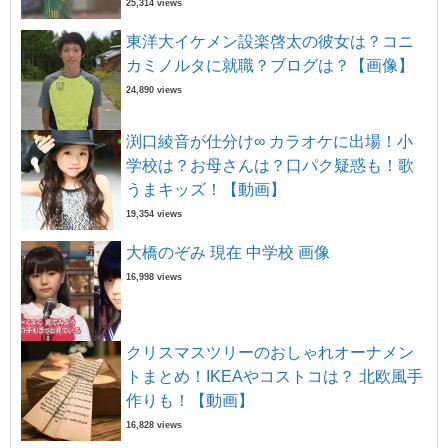
25,314 views
東洋大イケメン設楽啓太の彼女は？コニ
カミノルタに就職？ブログは？【画像】
24,890 views
渕口綾音が仕分け∞ カラオケに出場！小
学校は？お母さんは？口パク疑惑も！歌
うまキッズ！【動画】
19,354 views
大橋のぞみ 現在 中学校 画像
16,998 views
クリスマスツリーのおしゃれオーナメン
トまとめ！IKEAやコストコは？ 北欧風手
作りも！【動画】
16,828 views