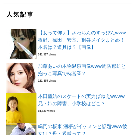
人気記事
【女って怖ぇ】ざわちんのすっぴんwww
板野、篠田、安室、桐谷メイクまとめ！
本名は？道具は？【画像】
341,337 views
加藤あいの本物温泉画像www周防郁雄と
抱っこ写真で枕営業？
121,465 views
本田望結のスケートの実力ぱねえwwww
兄・姉の障害、小学校はどこ？
94,830 views
鳴門の板東 湧梧がイケメンと話題www彼
女は？母・親戚って？