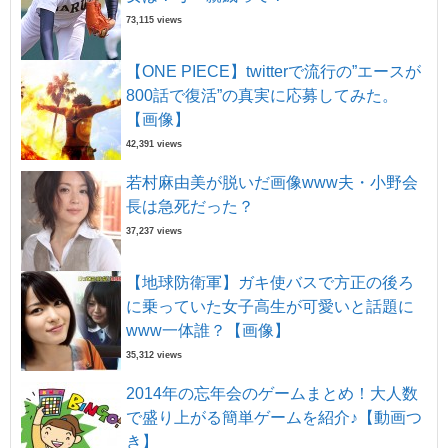
73,115 views
【ONE PIECE】twitterで流行の”エースが
800話で復活”の真実に応募してみた。
【画像】
42,391 views
若村麻由美が脱いだ画像www夫・小野会
長は急死だった？
37,237 views
【地球防衛軍】ガキ使バスで方正の後ろ
に乗っていた女子高生が可愛いと話題に
www一体誰？【画像】
35,312 views
2014年の忘年会のゲームまとめ！大人数
で盛り上がる簡単ゲームを紹介♪【動画つ
き】