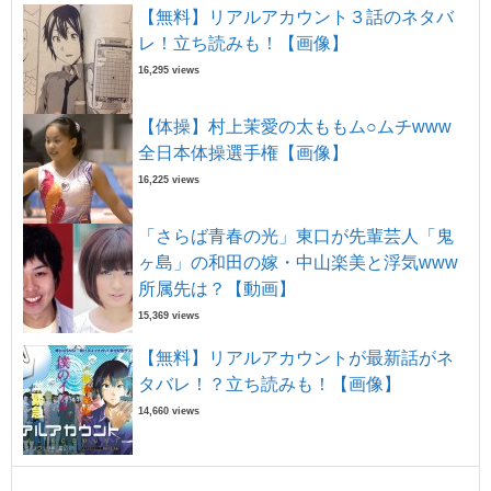
【無料】リアルアカウント３話のネタバ
レ！立ち読みも！【画像】
16,295 views
【体操】村上茉愛の太ももム○ムチwww
全日本体操選手権【画像】
16,225 views
「さらば青春の光」東口が先輩芸人「鬼
ヶ島」の和田の嫁・中山楽美と浮気www
所属先は？【動画】
15,369 views
【無料】リアルアカウントが最新話がネ
タバレ！？立ち読みも！【画像】
14,660 views