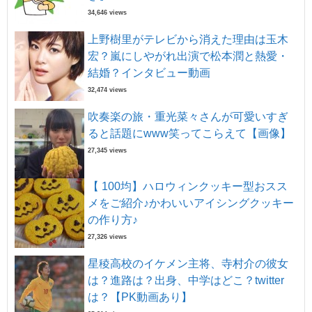
34,646 views
上野樹里がテレビから消えた理由は玉木
宏？嵐にしやがれ出演で松本潤と熱愛・
結婚？インタビュー動画
32,474 views
吹奏楽の旅・重光菜々さんが可愛いすぎ
ると話題にwww笑ってこらえて【画像】
27,345 views
【 100均】ハロウィンクッキー型おスス
メをご紹介♪かわいいアイシングクッキー
の作り方♪
27,326 views
星稜高校のイケメン主将、寺村介の彼女
は？進路は？出身、中学はどこ？twitter
は？【PK動画あり】