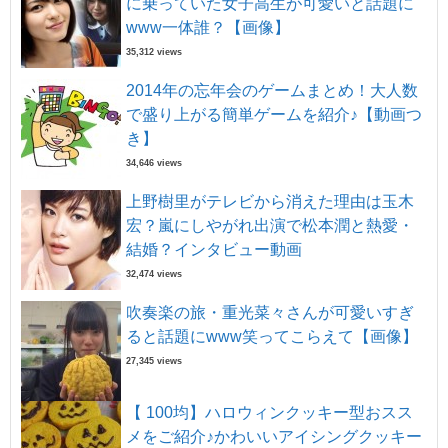
に乗っていた女子高生が可愛いと話題に
www一体誰？【画像】
35,312 views
2014年の忘年会のゲームまとめ！大人数
で盛り上がる簡単ゲームを紹介♪【動画つ
き】
34,646 views
上野樹里がテレビから消えた理由は玉木
宏？嵐にしやがれ出演で松本潤と熱愛・
結婚？インタビュー動画
32,474 views
吹奏楽の旅・重光菜々さんが可愛いすぎ
ると話題にwww笑ってこらえて【画像】
27,345 views
【 100均】ハロウィンクッキー型おスス
メをご紹介♪かわいいアイシングクッキー