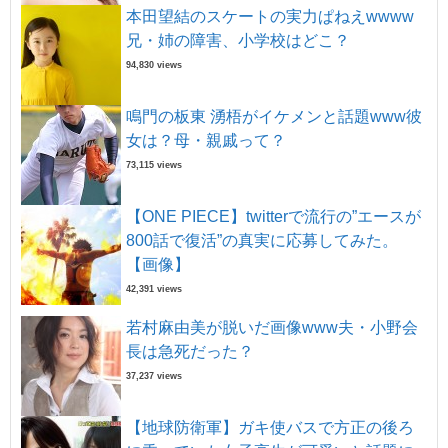
本田望結のスケートの実力ぱねえwwww
兄・姉の障害、小学校はどこ？
94,830 views
鳴門の板東 湧梧がイケメンと話題www彼
女は？母・親戚って？
73,115 views
【ONE PIECE】twitterで流行の”エースが
800話で復活”の真実に応募してみた。
【画像】
42,391 views
若村麻由美が脱いだ画像www夫・小野会
長は急死だった？
37,237 views
【地球防衛軍】ガキ使バスで方正の後ろ