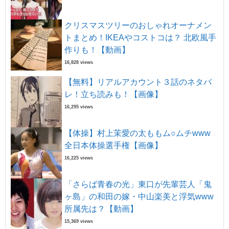
クリスマスツリーのおしゃれオーナメン
トまとめ！IKEAやコストコは？ 北欧風手
作りも！【動画】
16,828 views
【無料】リアルアカウント３話のネタバ
レ！立ち読みも！【画像】
16,295 views
【体操】村上茉愛の太ももム○ムチwww
全日本体操選手権【画像】
16,225 views
「さらば青春の光」東口が先輩芸人「鬼
ヶ島」の和田の嫁・中山楽美と浮気www
所属先は？【動画】
15,369 views