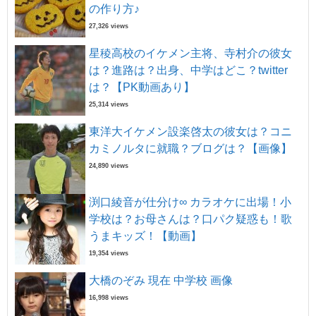
の作り方♪
27,326 views
星稜高校のイケメン主将、寺村介の彼女
は？進路は？出身、中学はどこ？twitter
は？【PK動画あり】
25,314 views
東洋大イケメン設楽啓太の彼女は？コニ
カミノルタに就職？ブログは？【画像】
24,890 views
渕口綾音が仕分け∞ カラオケに出場！小
学校は？お母さんは？口パク疑惑も！歌
うまキッズ！【動画】
19,354 views
大橋のぞみ 現在 中学校 画像
16,998 views