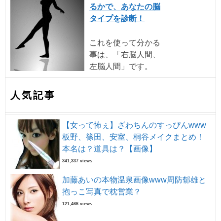
るかで、あなたの脳
タイプを診断！
これを使って分かる
事は、「右脳人間、
左脳人間」です。
人気記事
【女って怖ぇ】ざわちんのすっぴんwww
板野、篠田、安室、桐谷メイクまとめ！
本名は？道具は？【画像】
341,337 views
加藤あいの本物温泉画像www周防郁雄と
抱っこ写真で枕営業？
121,466 views