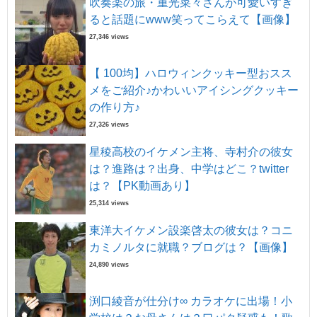
吹奏楽の旅・重光菜々さんが可愛いすぎ
ると話題にwww笑ってこらえて【画像】
27,346 views
【 100均】ハロウィンクッキー型おスス
メをご紹介♪かわいいアイシングクッキー
の作り方♪
27,326 views
星稜高校のイケメン主将、寺村介の彼女
は？進路は？出身、中学はどこ？twitter
は？【PK動画あり】
25,314 views
東洋大イケメン設楽啓太の彼女は？コニ
カミノルタに就職？ブログは？【画像】
24,890 views
渕口綾音が仕分け∞ カラオケに出場！小