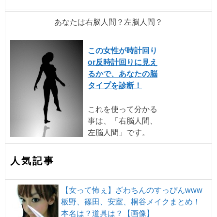
あなたは右脳人間？左脳人間？
この女性が時計回り
or反時計回りに見え
るかで、あなたの脳
タイプを診断！
これを使って分かる
事は、「右脳人間、
左脳人間」です。
人気記事
【女って怖ぇ】ざわちんのすっぴんwww
板野、篠田、安室、桐谷メイクまとめ！
本名は？道具は？【画像】