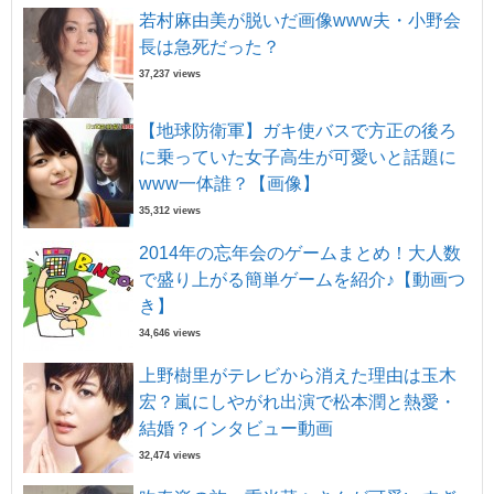
若村麻由美が脱いだ画像www夫・小野会
長は急死だった？
37,237 views
【地球防衛軍】ガキ使バスで方正の後ろ
に乗っていた女子高生が可愛いと話題に
www一体誰？【画像】
35,312 views
2014年の忘年会のゲームまとめ！大人数
で盛り上がる簡単ゲームを紹介♪【動画つ
き】
34,646 views
上野樹里がテレビから消えた理由は玉木
宏？嵐にしやがれ出演で松本潤と熱愛・
結婚？インタビュー動画
32,474 views