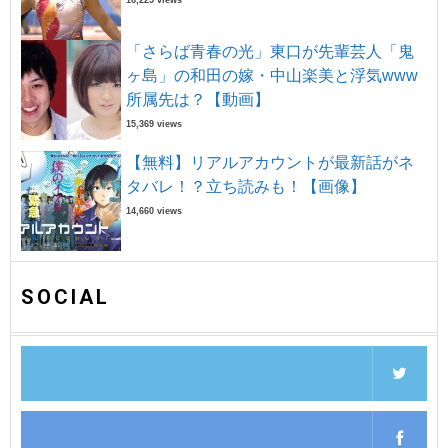
「さらば青春の光」東口が先輩芸人「鬼
ヶ島」の和田の嫁・中山楽美と浮気www
所属先は？【動画】
15,369 views
【無料】リアルアカウントが最新話がネ
タバレ！？立ち読みも！【画像】
14,660 views
SOCIAL