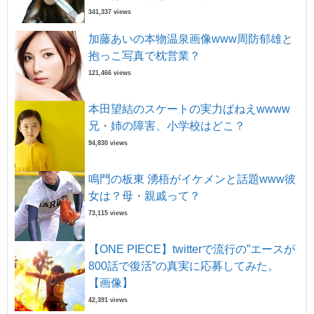
341,337 views
加藤あいの本物温泉画像www周防郁雄と
抱っこ写真で枕営業？
121,466 views
本田望結のスケートの実力ぱねえwwww
兄・姉の障害、小学校はどこ？
94,830 views
鳴門の板東 湧梧がイケメンと話題www彼
女は？母・親戚って？
73,115 views
【ONE PIECE】twitterで流行の”エースが
800話で復活”の真実に応募してみた。
【画像】
42,391 views