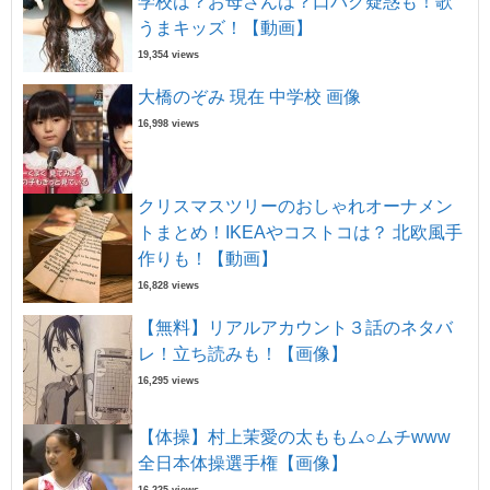
学校は？お母さんは？口パク疑惑も！歌
うまキッズ！【動画】
19,354 views
大橋のぞみ 現在 中学校 画像
16,998 views
クリスマスツリーのおしゃれオーナメン
トまとめ！IKEAやコストコは？ 北欧風手
作りも！【動画】
16,828 views
【無料】リアルアカウント３話のネタバ
レ！立ち読みも！【画像】
16,295 views
【体操】村上茉愛の太ももム○ムチwww
全日本体操選手権【画像】
16,225 views