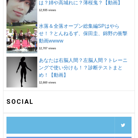
は？姉や高城れに？薄桜鬼？【動画】
12,935 views
水落＆全落オープン総集編SPはやら
せ！？とんねるず、保田圭、錦野の衝撃
動画wwww
12,707 views
あなたは右脳人間？左脳人間？トレーニ
ングで使い分けも！？診断テストまと
め！【動画】
12,660 views
SOCIAL