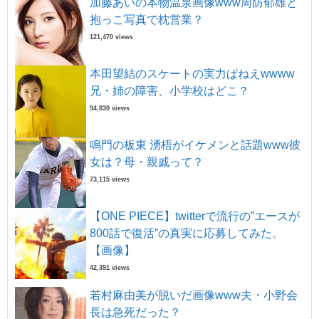
加藤あいの本物温泉画像www周防郁雄と
抱っこ写真で枕営業？
121,470 views
本田望結のスケートの実力ぱねえwwww
兄・姉の障害、小学校はどこ？
94,830 views
鳴門の板東 湧梧がイケメンと話題www彼
女は？母・親戚って？
73,115 views
【ONE PIECE】twitterで流行の”エースが
800話で復活”の真実に応募してみた。
【画像】
42,391 views
若村麻由美が脱いだ画像www夫・小野会
長は急死だった？