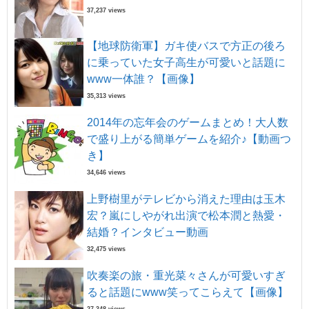
37,237 views
【地球防衛軍】ガキ使バスで方正の後ろ
に乗っていた女子高生が可愛いと話題に
www一体誰？【画像】
35,313 views
2014年の忘年会のゲームまとめ！大人数
で盛り上がる簡単ゲームを紹介♪【動画つ
き】
34,646 views
上野樹里がテレビから消えた理由は玉木
宏？嵐にしやがれ出演で松本潤と熱愛・
結婚？インタビュー動画
32,475 views
吹奏楽の旅・重光菜々さんが可愛いすぎ
ると話題にwww笑ってこらえて【画像】