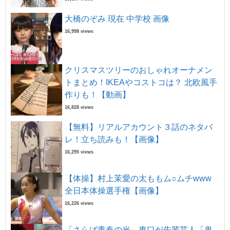
大橋のぞみ 現在 中学校 画像
16,998 views
クリスマスツリーのおしゃれオーナメン
トまとめ！IKEAやコストコは？ 北欧風手
作りも！【動画】
16,828 views
【無料】リアルアカウント３話のネタバ
レ！立ち読みも！【画像】
16,295 views
【体操】村上茉愛の太ももム○ムチwww
全日本体操選手権【画像】
16,226 views
「さらば青春の光」東口が先輩芸人「鬼