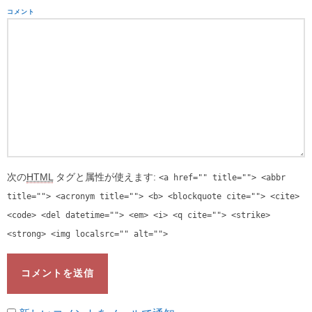
コメント
次の
HTML
タグと属性が使えます:
<a href="" title=""> <abbr
title=""> <acronym title=""> <b> <blockquote cite=""> <cite>
<code> <del datetime=""> <em> <i> <q cite=""> <strike>
<strong> <img localsrc="" alt="">