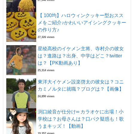
27,348 views
【 100均】ハロウィンクッキー型おスス
メをご紹介♪かわいいアイシングクッキー
の作り方♪
27,326 views
星稜高校のイケメン主将、寺村介の彼女
は？進路は？出身、中学はどこ？twitter
は？【PK動画あり】
25,314 views
東洋大イケメン設楽啓太の彼女は？コニ
カミノルタに就職？ブログは？【画像】
24,890 views
渕口綾音が仕分け∞ カラオケに出場！小
学校は？お母さんは？口パク疑惑も！歌
うまキッズ！【動画】
19,357 views