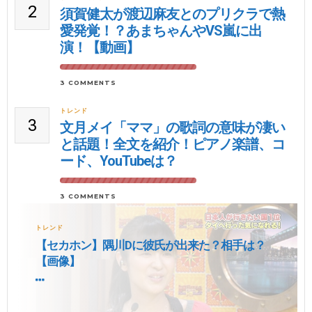
2
須賀健太が渡辺麻友とのプリクラで熱
愛発覚！？あまちゃんやVS嵐に出
演！【動画】
3 COMMENTS
トレンド
3
文月メイ「ママ」の歌詞の意味が凄い
と話題！全文を紹介！ピアノ楽譜、コ
ード、YouTubeは？
3 COMMENTS
トレンド
【セカホン】隅川Dに彼氏が出来た？相手は？
【画像】