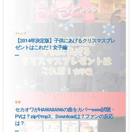
トレンド
【2014年決定版】子供にあげるクリスマスプレ
ゼントはこれだ！女子編
音楽
セカオワがHAWAIIAN6の曲をカバーwww試聴・
PVは？zipやmp3、Downloadは？ファンの反応
は？