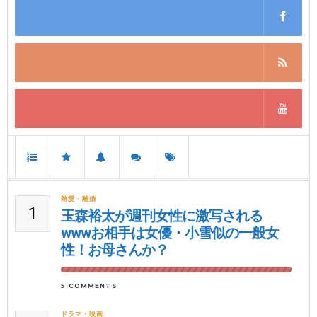
熱愛・離婚
1
玉森裕太が週刊女性に激写される
wwwお相手は女優・小雪似の一般女
性！お母さんか？
5 COMMENTS
ドラマ・映画