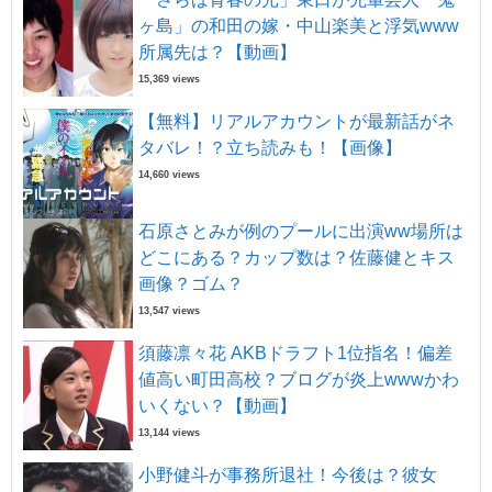
ヶ島」の和田の嫁・中山楽美と浮気www
所属先は？【動画】
15,369 views
【無料】リアルアカウントが最新話がネ
タバレ！？立ち読みも！【画像】
14,660 views
石原さとみが例のプールに出演ww場所は
どこにある？カップ数は？佐藤健とキス
画像？ゴム？
13,547 views
須藤凛々花 AKBドラフト1位指名！偏差
値高い町田高校？ブログが炎上wwwかわ
いくない？【動画】
13,144 views
小野健斗が事務所退社！今後は？彼女