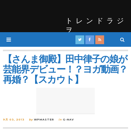
トレンドラジ
ヲ
【さんま御殿】田中律子の娘が
芸能界デビュー！？ヨガ動画？
再婚？【スカウト】
9月 03, 2013
by
WPMASTER
in
G-NAV