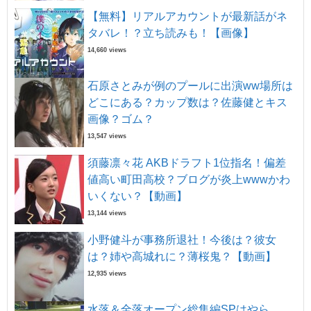
【無料】リアルアカウントが最新話がネ
タバレ！？立ち読みも！【画像】
14,660 views
石原さとみが例のプールに出演ww場所は
どこにある？カップ数は？佐藤健とキス
画像？ゴム？
13,547 views
須藤凛々花 AKBドラフト1位指名！偏差
値高い町田高校？ブログが炎上wwwかわ
いくない？【動画】
13,144 views
小野健斗が事務所退社！今後は？彼女
は？姉や高城れに？薄桜鬼？【動画】
12,935 views
水落＆全落オープン総集編SPはやら