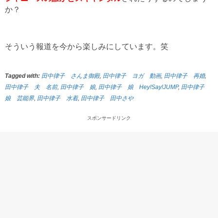
か？
そういう報道を今から楽しみにしています。笑
Tagged with:
田中律子 さんま御殿
,
田中律子 ヨガ 動画
,
田中律子 再婚
,
田中律子 夫 名前
,
田中律子 娘
,
田中律子 娘 Hey!Say!JUMP
,
田中律子
娘 芸能界
,
田中律子 水着
,
田中律子 田中さや
スポンサードリンク