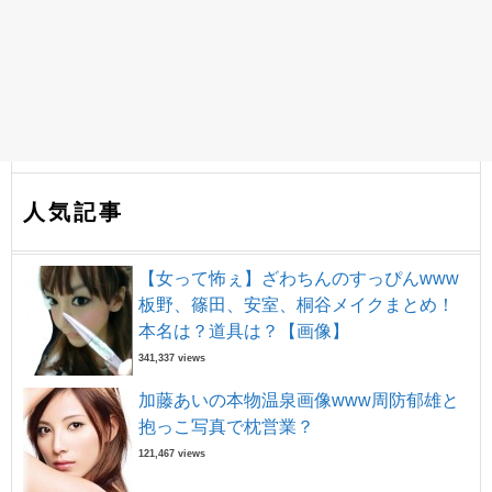
人気記事
【女って怖ぇ】ざわちんのすっぴんwww
板野、篠田、安室、桐谷メイクまとめ！
本名は？道具は？【画像】
341,337 views
加藤あいの本物温泉画像www周防郁雄と
抱っこ写真で枕営業？
121,467 views