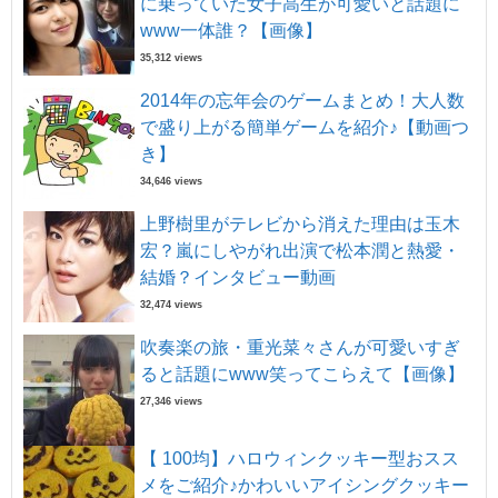
に乗っていた女子高生が可愛いと話題に
www一体誰？【画像】
35,312 views
2014年の忘年会のゲームまとめ！大人数
で盛り上がる簡単ゲームを紹介♪【動画つ
き】
34,646 views
上野樹里がテレビから消えた理由は玉木
宏？嵐にしやがれ出演で松本潤と熱愛・
結婚？インタビュー動画
32,474 views
吹奏楽の旅・重光菜々さんが可愛いすぎ
ると話題にwww笑ってこらえて【画像】
27,346 views
【 100均】ハロウィンクッキー型おスス
メをご紹介♪かわいいアイシングクッキー