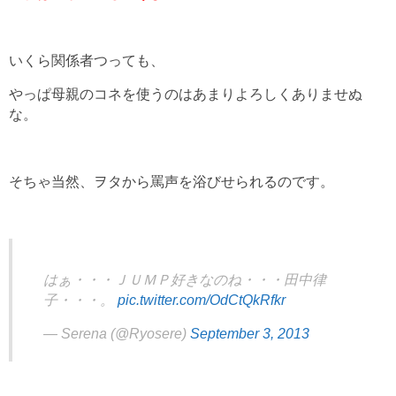
いくら関係者つっても、
やっぱ母親のコネを使うのはあまりよろしくありませぬ
な。
そちゃ当然、ヲタから罵声を浴びせられるのです。
はぁ・・・ＪＵＭＰ好きなのね・・・田中律
子・・・。
pic.twitter.com/OdCtQkRfkr
— Serena (@Ryosere)
September 3, 2013