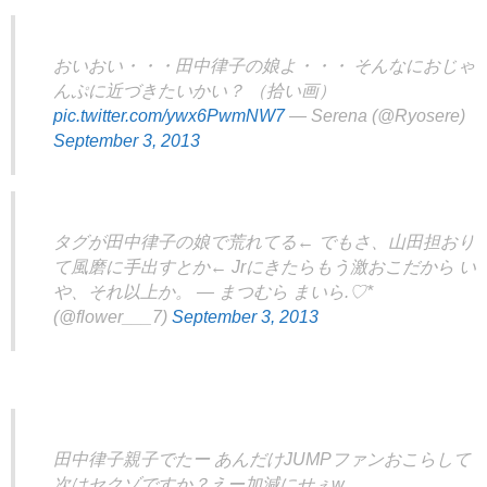
おいおい・・・田中律子の娘よ・・・ そんなにおじゃ
んぷに近づきたいかい？ （拾い画）
pic.twitter.com/ywx6PwmNW7
— Serena (@Ryosere)
September 3, 2013
タグが田中律子の娘で荒れてる← でもさ、山田担おり
て風磨に手出すとか← Jrにきたらもう激おこだから い
や、それ以上か。 — まつむら まいら.♡*
(@flower___7)
September 3, 2013
田中律子親子でたー あんだけJUMPファンおこらして
次はセクゾですか？えー加減にせぇw