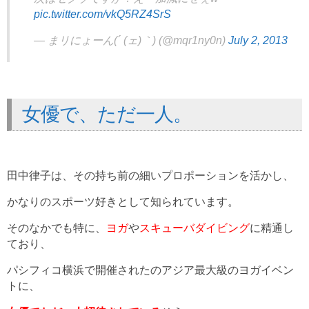
pic.twitter.com/vkQ5RZ4SrS
— まリにょーん(´ (ェ)｀) (@mqr1ny0n)
July 2, 2013
女優で、ただ一人。
田中律子は、その持ち前の細いプロポーションを活かし、
かなりのスポーツ好きとして知られています。
そのなかでも特に、
ヨガ
や
スキューバダイビング
に精通し
ており、
パシフィコ横浜で開催されたのアジア最大級のヨガイベン
トに、