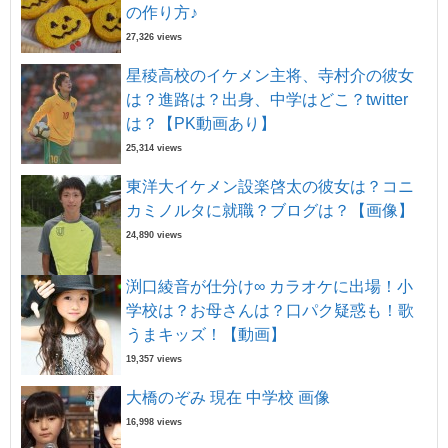
の作り方♪
27,326 views
星稜高校のイケメン主将、寺村介の彼女
は？進路は？出身、中学はどこ？twitter
は？【PK動画あり】
25,314 views
東洋大イケメン設楽啓太の彼女は？コニ
カミノルタに就職？ブログは？【画像】
24,890 views
渕口綾音が仕分け∞ カラオケに出場！小
学校は？お母さんは？口パク疑惑も！歌
うまキッズ！【動画】
19,357 views
大橋のぞみ 現在 中学校 画像
16,998 views