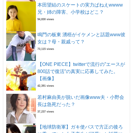
本田望結のスケートの実力ぱねえwwww
兄・姉の障害、小学校はどこ？
94,830 views
鳴門の板東 湧梧がイケメンと話題www彼
女は？母・親戚って？
73,115 views
【ONE PIECE】twitterで流行の”エースが
800話で復活”の真実に応募してみた。
【画像】
42,391 views
若村麻由美が脱いだ画像www夫・小野会
長は急死だった？
37,237 views
【地球防衛軍】ガキ使バスで方正の後ろ