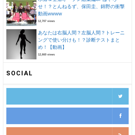
せ！？とんねるず、保田圭、錦野の衝撃
動画wwww
12,707 views
あなたは右脳人間？左脳人間？トレーニ
ングで使い分けも！？診断テストまと
め！【動画】
12,660 views
SOCIAL