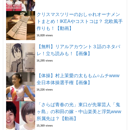
クリスマスツリーのおしゃれオーナメン
トまとめ！IKEAやコストコは？ 北欧風手
作りも！【動画】
16,828 views
【無料】リアルアカウント３話のネタバ
レ！立ち読みも！【画像】
16,295 views
【体操】村上茉愛の太ももム○ムチwww
全日本体操選手権【画像】
16,226 views
「さらば青春の光」東口が先輩芸人「鬼
ヶ島」の和田の嫁・中山楽美と浮気www
所属先は？【動画】
15,369 views