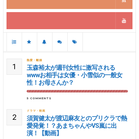
熱愛・離婚
1
玉森裕太が週刊女性に激写される
wwwお相手は女優・小雪似の一般女
性！お母さんか？
5 COMMENTS
ドラマ・映画
2
須賀健太が渡辺麻友とのプリクラで熱
愛発覚！？あまちゃんやVS嵐に出
演！【動画】