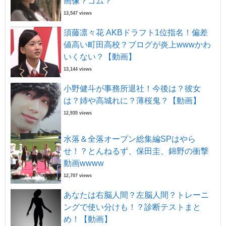
画像？ゴム？
13,547 views
須藤凛々花 AKBドラフト1位指名！偏差
値高い町田高校？ブログが炎上wwwかわ
いくない？【動画】
13,144 views
小野健斗が事務所退社！今後は？彼女
は？姉や高城れに？薄桜鬼？【動画】
12,935 views
水落＆全落オープン総集編SPはやら
せ！？とんねるず、保田圭、錦野の衝撃
動画wwww
12,707 views
あなたは右脳人間？左脳人間？トレーニ
ングで使い分けも！？診断テストまと
め！【動画】