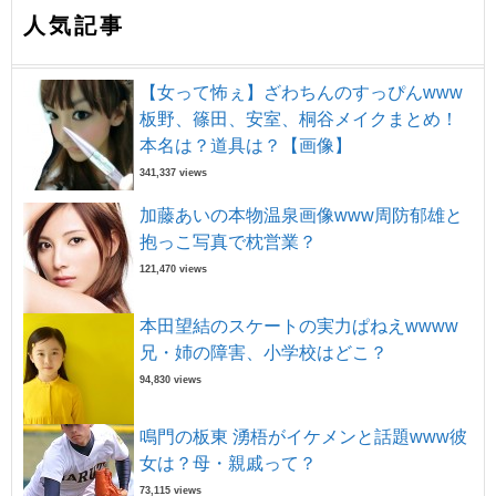
人気記事
【女って怖ぇ】ざわちんのすっぴんwww
板野、篠田、安室、桐谷メイクまとめ！
本名は？道具は？【画像】
341,337 views
加藤あいの本物温泉画像www周防郁雄と
抱っこ写真で枕営業？
121,470 views
本田望結のスケートの実力ぱねえwwww
兄・姉の障害、小学校はどこ？
94,830 views
鳴門の板東 湧梧がイケメンと話題www彼
女は？母・親戚って？
73,115 views