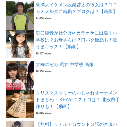
東洋大イケメン設楽啓太の彼女は？コニ
カミノルタに就職？ブログは？【画像】
24,890 views
渕口綾音が仕分け∞ カラオケに出場！小
学校は？お母さんは？口パク疑惑も！歌
うまキッズ！【動画】
19,357 views
大橋のぞみ 現在 中学校 画像
16,998 views
クリスマスツリーのおしゃれオーナメン
トまとめ！IKEAやコストコは？ 北欧風手
作りも！【動画】
16,828 views
【無料】リアルアカウント３話のネタバ