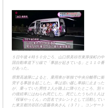
５日午後４時５０分ごろ、山口県美祢市東厚保町の中
国自動車道下り線で「事故が起きている」と１１０番
があった。
県警高速隊によると、乗用車が単独で中央分離帯に衝
突する事故を起こした。車は追い越し車線に止まった
が、乗っていた男性２人が路上に降りたところ、別々
の後続車にはねられ死亡した。死亡したうちの１人は
「桜塚やっくん」の芸名でタレントとして活動してい
た東京都渋谷区の斎藤恭央さん（３７）。コンサート