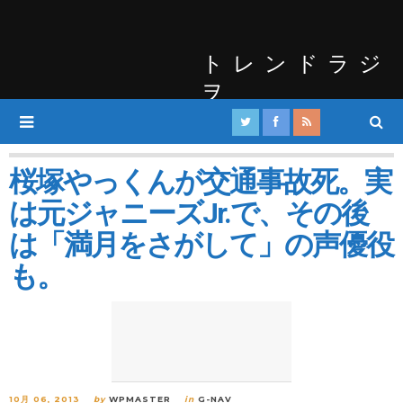
トレンドラジ
ヲ
桜塚やっくんが交通事故死。実
は元ジャニーズJr.で、その後
は「満月をさがして」の声優役
も。
10月 06, 2013
by
WPMASTER
in
G-NAV