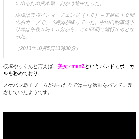
に出るため熊本県に向かう途中だった。
現場は美祢インターチェンジ（ＩＣ）－美祢西ＩＣ間
の右カーブで、当時雨が降っていた。中国自動車道下
り線は午後５時１５分から、この区間で通行止めとな
った。
［2013年10月5日23時30分］
桜塚やっくんと言えば、
美女♂menZ
というバンドでボーカ
ルを務めており、
スケバン恐子ブームが去った今では主な活動をバンドに専
念していたようです。