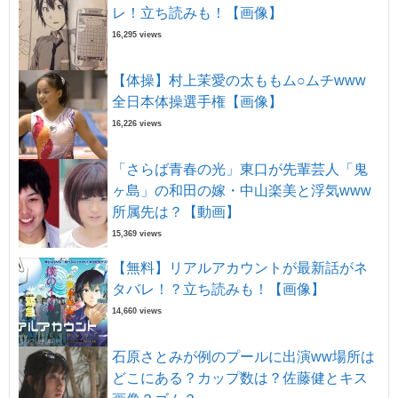
レ！立ち読みも！【画像】
16,295 views
【体操】村上茉愛の太ももム○ムチwww
全日本体操選手権【画像】
16,226 views
「さらば青春の光」東口が先輩芸人「鬼
ヶ島」の和田の嫁・中山楽美と浮気www
所属先は？【動画】
15,369 views
【無料】リアルアカウントが最新話がネ
タバレ！？立ち読みも！【画像】
14,660 views
石原さとみが例のプールに出演ww場所は
どこにある？カップ数は？佐藤健とキス