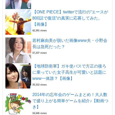
【ONE PIECE】twitterで流行の”エースが
800話で復活”の真実に応募してみた。
【画像】
42,391 views
若村麻由美が脱いだ画像www夫・小野会
長は急死だった？
37,237 views
【地球防衛軍】ガキ使バスで方正の後ろ
に乗っていた女子高生が可愛いと話題に
www一体誰？【画像】
35,312 views
2014年の忘年会のゲームまとめ！大人数
で盛り上がる簡単ゲームを紹介♪【動画つ
き】
34,646 views