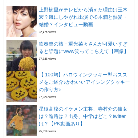
上野樹里がテレビから消えた理由は玉木
宏？嵐にしやがれ出演で松本潤と熱愛・
結婚？インタビュー動画
32,475 views
吹奏楽の旅・重光菜々さんが可愛いすぎ
ると話題にwww笑ってこらえて【画像】
27,346 views
【 100均】ハロウィンクッキー型おスス
メをご紹介♪かわいいアイシングクッキー
の作り方♪
27,326 views
星稜高校のイケメン主将、寺村介の彼女
は？進路は？出身、中学はどこ？twitter
は？【PK動画あり】
25,314 views