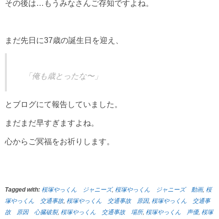
その後は…もうみなさんご存知ですよね。
まだ先日に37歳の誕生日を迎え、
「俺も歳とったな〜」
とブログにて報告していました。
まだまだ早すぎますよね。
心からご冥福をお祈りします。
Tagged with:
桜塚やっくん ジャニーズ
,
桜塚やっくん ジャニーズ 動画
,
桜
塚やっくん 交通事故
,
桜塚やっくん 交通事故 原因
,
桜塚やっくん 交通事
故 原因 心臓破裂
,
桜塚やっくん 交通事故 場所
,
桜塚やっくん 声優
,
桜塚