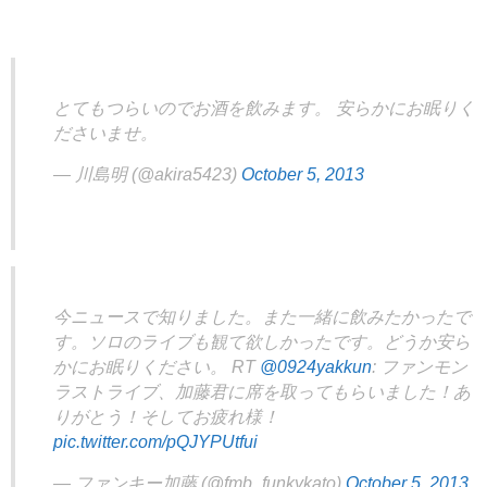
とてもつらいのでお酒を飲みます。 安らかにお眠りく
ださいませ。
— 川島明 (@akira5423)
October 5, 2013
今ニュースで知りました。また一緒に飲みたかったで
す。ソロのライブも観て欲しかったです。どうか安ら
かにお眠りください。 RT
@0924yakkun
: ファンモン
ラストライブ、加藤君に席を取ってもらいました！あ
りがとう！そしてお疲れ様！
pic.twitter.com/pQJYPUtfui
— ファンキー加藤 (@fmb_funkykato)
October 5, 2013