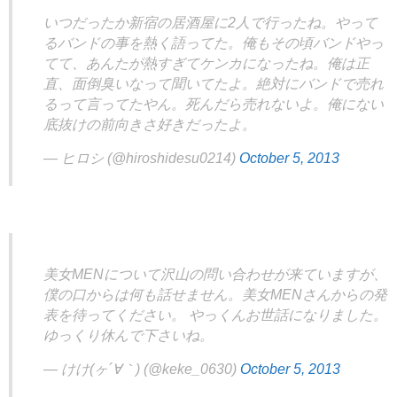
いつだったか新宿の居酒屋に2人で行ったね。やって
るバンドの事を熱く語ってた。俺もその頃バンドやっ
てて、あんたが熱すぎてケンカになったね。俺は正
直、面倒臭いなって聞いてたよ。絶対にバンドで売れ
るって言ってたやん。死んだら売れないよ。俺にない
底抜けの前向きさ好きだったよ。
— ヒロシ (@hiroshidesu0214)
October 5, 2013
美女MENについて沢山の問い合わせが来ていますが、
僕の口からは何も話せません。美女MENさんからの発
表を待ってください。 やっくんお世話になりました。
ゆっくり休んで下さいね。
— けけ(ヶ´∀｀) (@keke_0630)
October 5, 2013