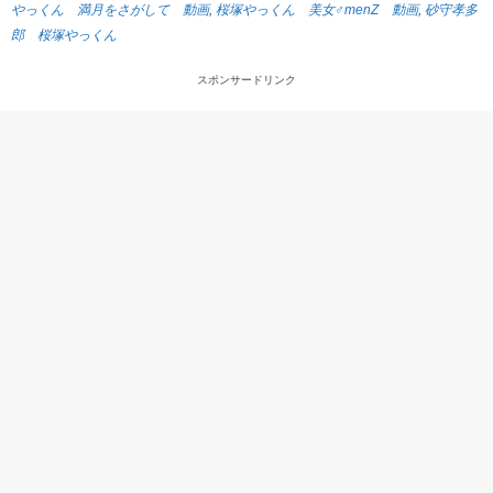
やっくん 満月をさがして 動画
,
桜塚やっくん 美女♂menZ 動画
,
砂守孝多
郎 桜塚やっくん
スポンサードリンク