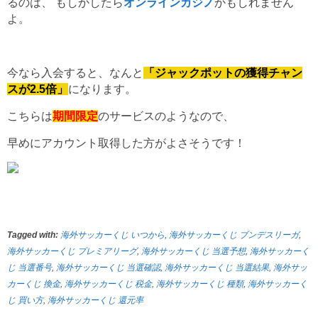
るのは、 もしかしたら
オンラインカジノ
かもしれません
よ。
今なら入会すると、なんと
「ジャックポットの獲得チャン
スが2.5倍」
になります。
こちらは
期間限定
のサービスのようなので、
早めにアカウント取得した方がよさそうです！
Tagged with:
海外サッカーくじ いつから
,
海外サッカーくじ ブンデスリーガ
,
海外サッカーくじ プレミアリーグ
,
海外サッカーくじ 当選予想
,
海外サッカーく
じ 当選番号
,
海外サッカーくじ 当選確認
,
海外サッカーくじ 当選結果
,
海外サッ
カーくじ 換金
,
海外サッカーくじ 税金
,
海外サッカーくじ 種類
,
海外サッカーく
じ 買い方
,
海外サッカーくじ 還元率