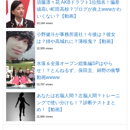
須藤凛々花 AKBドラフト1位指名！偏差
値高い町田高校？ブログが炎上wwwかわ
いくない？【動画】
13,144 views
小野健斗が事務所退社！今後は？彼女
は？姉や高城れに？薄桜鬼？【動画】
12,935 views
水落＆全落オープン総集編SPはやら
せ！？とんねるず、保田圭、錦野の衝撃
動画wwww
12,707 views
あなたは右脳人間？左脳人間？トレーニ
ングで使い分けも！？診断テストまと
め！【動画】
12,660 views