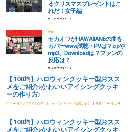
るクリスマスプレゼントはこ
れだ！女子編
0 COMMENTS
音楽
セカオワがHAWAIIAN6の曲を
カバーwww試聴・PVは？zipや
mp3、Downloadは？ファンの
反応は？
0 COMMENTS
【 100均】ハロウィンクッキー型おスス
メをご紹介♪かわいいアイシングクッキ
ーの作り方♪
に
100均グッズでできるデコクッキーでハロウィンを楽しもう♪ | 雑貨・100均
より
【 100均】ハロウィンクッキー型おスス
メをご紹介♪かわいいアイシングクッキ