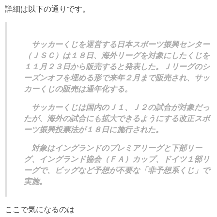
詳細は以下の通りです。
サッカーくじを運営する日本スポーツ振興センター
（ＪＳＣ）は１８日、海外リーグを対象にしたくじを
１１月２３日から販売すると発表した。Ｊリーグのシ
ーズンオフを埋める形で来年２月まで販売され、サッ
カーくじの販売は通年化する。
サッカーくじは国内のＪ１、Ｊ２の試合が対象だっ
たが、海外の試合にも拡大できるようにする改正スポ
ーツ振興投票法が１８日に施行された。
対象はイングランドのプレミアリーグと下部リー
グ、イングランド協会（ＦＡ）カップ、ドイツ１部リ
ーグで、ビッグなど予想が不要な「非予想系くじ」で
実施。
ここで気になるのは