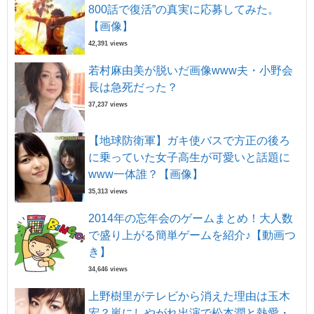
800話で復活”の真実に応募してみた。
【画像】
42,391 views
若村麻由美が脱いだ画像www夫・小野会
長は急死だった？
37,237 views
【地球防衛軍】ガキ使バスで方正の後ろ
に乗っていた女子高生が可愛いと話題に
www一体誰？【画像】
35,313 views
2014年の忘年会のゲームまとめ！大人数
で盛り上がる簡単ゲームを紹介♪【動画つ
き】
34,646 views
上野樹里がテレビから消えた理由は玉木
宏？嵐にしやがれ出演で松本潤と熱愛・