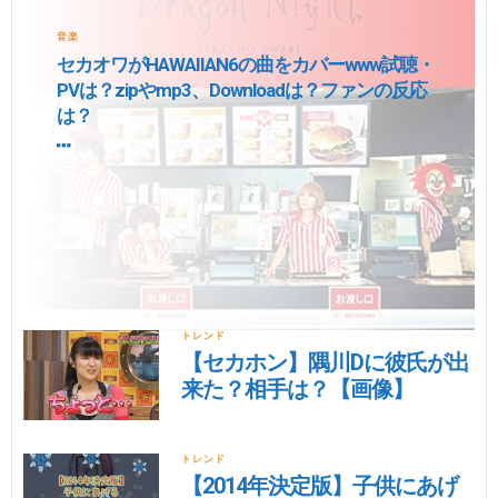
音楽
セカオワがHAWAIIAN6の曲をカバーwww試聴・
PVは？zipやmp3、Downloadは？ファンの反応
は？
トレンド
【セカホン】隅川Dに彼氏が出
来た？相手は？【画像】
トレンド
【2014年決定版】子供にあげ