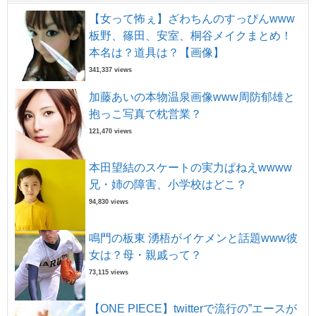
【女って怖ぇ】ざわちんのすっぴんwww
板野、篠田、安室、桐谷メイクまとめ！
本名は？道具は？【画像】
341,337 views
加藤あいの本物温泉画像www周防郁雄と
抱っこ写真で枕営業？
121,470 views
本田望結のスケートの実力ぱねえwwww
兄・姉の障害、小学校はどこ？
94,830 views
鳴門の板東 湧梧がイケメンと話題www彼
女は？母・親戚って？
73,115 views
【ONE PIECE】twitterで流行の”エースが