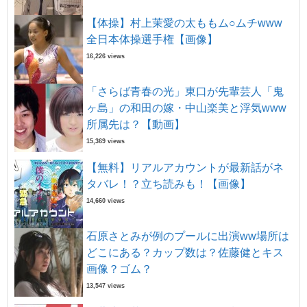
【体操】村上茉愛の太ももム○ムチwww
全日本体操選手権【画像】
16,226 views
「さらば青春の光」東口が先輩芸人「鬼
ヶ島」の和田の嫁・中山楽美と浮気www
所属先は？【動画】
15,369 views
【無料】リアルアカウントが最新話がネ
タバレ！？立ち読みも！【画像】
14,660 views
石原さとみが例のプールに出演ww場所は
どこにある？カップ数は？佐藤健とキス
画像？ゴム？
13,547 views