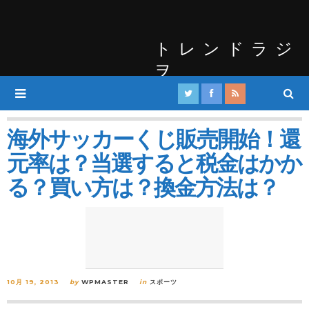
トレンドラジ
ヲ
海外サッカーくじ販売開始！還
元率は？当選すると税金はかか
る？買い方は？換金方法は？
10月 19, 2013
by
WPMASTER
in
スポーツ