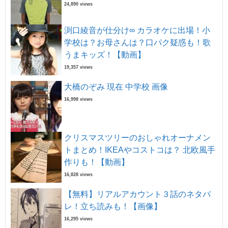
24,890 views
渕口綾音が仕分け∞ カラオケに出場！小
学校は？お母さんは？口パク疑惑も！歌
うまキッズ！【動画】
19,357 views
大橋のぞみ 現在 中学校 画像
16,998 views
クリスマスツリーのおしゃれオーナメン
トまとめ！IKEAやコストコは？ 北欧風手
作りも！【動画】
16,828 views
【無料】リアルアカウント３話のネタバ
レ！立ち読みも！【画像】
16,295 views