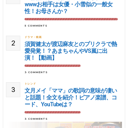
wwwお相手は女優・小雪似の一般女
性！お母さんか？
5 COMMENTS
ドラマ・映画
2
須賀健太が渡辺麻友とのプリクラで熱
愛発覚！？あまちゃんやVS嵐に出
演！【動画】
3 COMMENTS
トレンド
3
文月メイ「ママ」の歌詞の意味が凄い
と話題！全文を紹介！ピアノ楽譜、コ
ード、YouTubeは？
3 COMMENTS