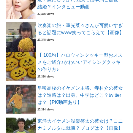
結婚？インタビュー動画
32,475 views
吹奏楽の旅・重光菜々さんが可愛いすぎ
ると話題にwww笑ってこらえて【画像】
27,348 views
【 100均】ハロウィンクッキー型おスス
メをご紹介♪かわいいアイシングクッキー
の作り方♪
27,326 views
星稜高校のイケメン主将、寺村介の彼女
は？進路は？出身、中学はどこ？twitter
は？【PK動画あり】
25,314 views
東洋大イケメン設楽啓太の彼女は？コニ
カミノルタに就職？ブログは？【画像】