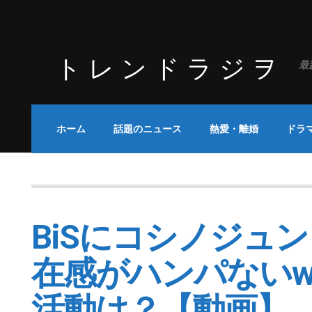
トレンドラジヲ
最
ホーム
話題のニュース
熱愛・離婚
ドラ
BiSにコシノジュ
在感がハンパない
活動は？【動画】