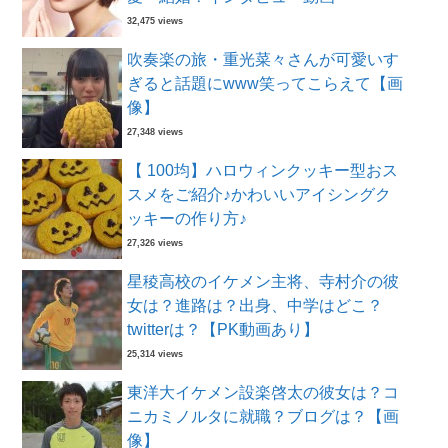
32,475 views
吹奏楽の旅・重光菜々さんが可愛いす
ぎると話題にwww笑ってこらえて【画
像】
27,348 views
【 100均】ハロウィンクッキー型おス
スメをご紹介♪かわいいアイシングク
ッキーの作り方♪
27,326 views
星稜高校のイケメン主将、寺村介の彼
女は？進路は？出身、中学はどこ？
twitterは？【PK動画あり】
25,314 views
東洋大イケメン設楽啓太の彼女は？コ
ニカミノルタに就職？ブログは？【画
像】