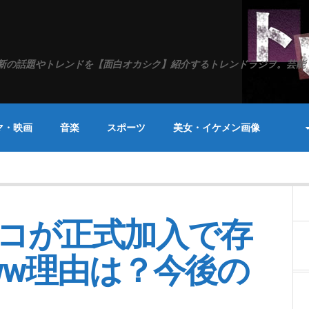
新の話題やトレンドを【面白オカシク】紹介するトレンドラジヲ。芸能
マ・映画
音楽
スポーツ
美女・イケメン画像
ンコが正式加入で存
ww理由は？今後の