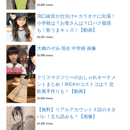
24,890 views
渕口綾音が仕分け∞ カラオケに出場！
小学校は？お母さんは？口パク疑惑
も！歌うまキッズ！【動画】
19,357 views
大橋のぞみ 現在 中学校 画像
16,998 views
クリスマスツリーのおしゃれオーナメ
ントまとめ！IKEAやコストコは？ 北
欧風手作りも！【動画】
16,828 views
【無料】リアルアカウント３話のネタ
バレ！立ち読みも！【画像】
16,295 views