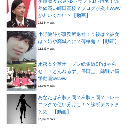
須藤凛々花 AKBドラフト1位指名！偏
差値高い町田高校？ブログが炎上www
かわいくない？【動画】
13,144 views
小野健斗が事務所退社！今後は？彼女
は？姉や高城れに？薄桜鬼？【動画】
12,935 views
水落＆全落オープン総集編SPはやら
せ！？とんねるず、保田圭、錦野の衝
撃動画wwww
12,707 views
あなたは右脳人間？左脳人間？トレー
ニングで使い分けも！？診断テストま
とめ！【動画】
12,660 views