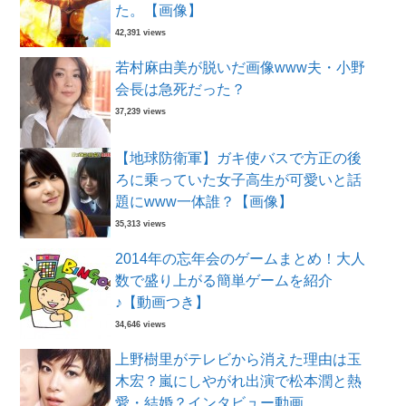
た。【画像】
42,391 views
若村麻由美が脱いだ画像www夫・小野
会長は急死だった？
37,239 views
【地球防衛軍】ガキ使バスで方正の後
ろに乗っていた女子高生が可愛いと話
題にwww一体誰？【画像】
35,313 views
2014年の忘年会のゲームまとめ！大人
数で盛り上がる簡単ゲームを紹介
♪【動画つき】
34,646 views
上野樹里がテレビから消えた理由は玉
木宏？嵐にしやがれ出演で松本潤と熱
愛・結婚？インタビュー動画