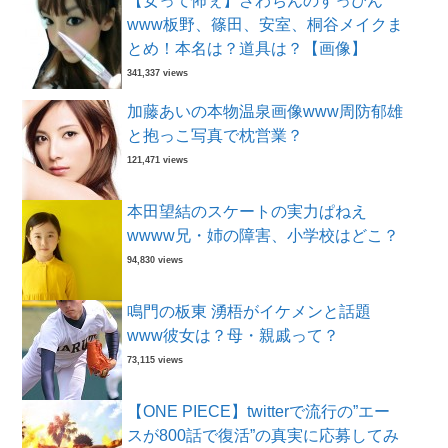
【女って怖ぇ】ざわちんのすっぴん
www板野、篠田、安室、桐谷メイクま
とめ！本名は？道具は？【画像】
341,337 views
加藤あいの本物温泉画像www周防郁雄
と抱っこ写真で枕営業？
121,471 views
本田望結のスケートの実力ぱねえ
wwww兄・姉の障害、小学校はどこ？
94,830 views
鳴門の板東 湧梧がイケメンと話題
www彼女は？母・親戚って？
73,115 views
【ONE PIECE】twitterで流行の”エー
スが800話で復活”の真実に応募してみ