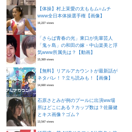
【体操】村上茉愛の太ももム○ムチ
www全日本体操選手権【画像】
16,227 views
「さらば青春の光」東口が先輩芸人
「鬼ヶ島」の和田の嫁・中山楽美と浮
気www所属先は？【動画】
15,369 views
【無料】リアルアカウントが最新話が
ネタバレ！？立ち読みも！【画像】
14,660 views
石原さとみが例のプールに出演ww場
所はどこにある？カップ数は？佐藤健
とキス画像？ゴム？
13,547 views